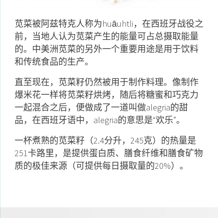
苋菜被阿兹特克人称为huāuhtli，在西班牙战役之
前，当地人认为苋菜产生的能量可占总摄取能量
的。中美洲苋菜的另外一个重要用途是用于饮料
和传统食品的生产。
直至现在，苋菜籽仍然被用于制作料理。像制作
爆米花一样将苋菜籽烘烤，随后将糖蜜和巧克力
一起混合之后，便做成了一道叫做alegria的甜
品，在西班牙语中，alegria的意思是“欢乐”。
一杯煮熟的苋菜籽（2.4分升，245克）的热量是
251卡路里，是提供蛋白质、膳食纤维和膳食矿物
质的极佳来源（可提供每日摄取量的20%）。