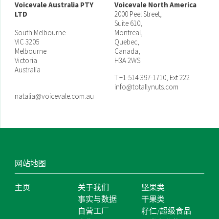
Voicevale Australia PTY
Voicevale North America
LTD
2000 Peel Street,
Suite 610,
South Melbourne
Montreal,
VIC 3205
Quebec,
Melbourne
Canada,
Victoria
H3A 2WS
Australia
T +1-514-397-1710, Ext 222
info@totallynuts.com
natalia@voicevale.com.au
网站地图
主页
关于我们
坚果类
事实与数据
干果类
自营工厂
籽仁/超级食品