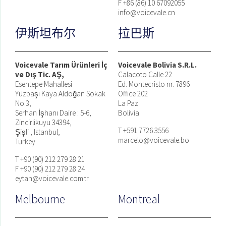
F +86 (86) 10 67092055
info@voicevale.cn
伊斯坦布尔
拉巴斯
Voicevale Tarım Ürünleri İç
Voicevale Bolivia S.R.L.
ve Dış Tic. AŞ,
Calacoto Calle 22
Esentepe Mahallesi
Ed. Montecristo nr. 7896
Yüzbaşı Kaya Aldoğan Sokak
Office 202
No.3,
La Paz
Serhan İşhanı Daire : 5-6,
Bolivia
Zincirlikuyu 34394,
T +591 7726 3556
Şişli , Istanbul,
marcelo@voicevale.bo
Turkey
T +90 (90) 212 279 28 21
F +90 (90) 212 279 28 24
eytan@voicevale.com.tr
Melbourne
Montreal