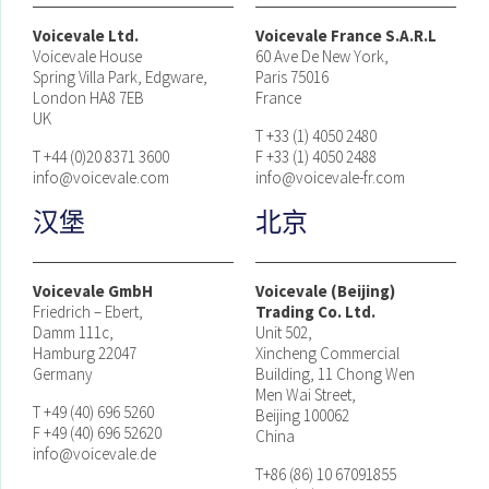
Voicevale Ltd.
Voicevale France S.A.R.L
Voicevale House
60 Ave De New York,
Spring Villa Park, Edgware,
Paris 75016
London HA8 7EB
France
UK
T +33 (1) 4050 2480
T +44 (0)20 8371 3600
F +33 (1) 4050 2488
info@voicevale.com
info@voicevale-fr.com
汉堡
北京
Voicevale GmbH
Voicevale (Beijing)
Friedrich – Ebert,
Trading Co. Ltd.
Damm 111c,
Unit 502,
Hamburg 22047
Xincheng Commercial
Germany
Building, 11 Chong Wen
Men Wai Street,
T +49 (40) 696 5260
Beijing 100062
F +49 (40) 696 52620
China
info@voicevale.de
T+86 (86) 10 67091855