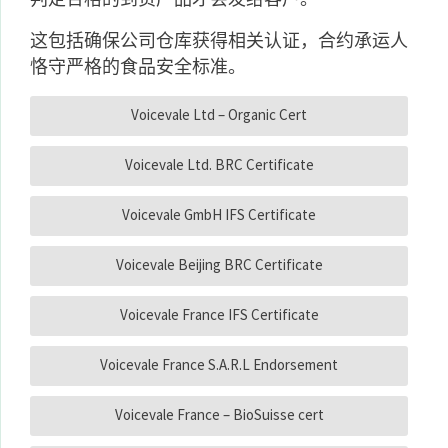
这包括确保公司仓库获得相关认证，合约承运人
恪守严格的食品安全标准。
Voicevale Ltd – Organic Cert
Voicevale Ltd. BRC Certificate
Voicevale GmbH IFS Certificate
Voicevale Beijing BRC Certificate
Voicevale France IFS Certificate
Voicevale France S.A.R.L Endorsement
Voicevale France – BioSuisse cert