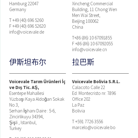
Hamburg 22047
Xincheng Commercial
Germany
Building, 11 Chong Wen
Men Wai Street,
T +49 (40) 696 5260
Beijing 100062
F +49 (40) 696 52620
China
info@voicevale.de
T+86 (86) 10 67091855
F +86 (86) 10 67092055
info@voicevale.cn
伊斯坦布尔
拉巴斯
Voicevale Tarım Ürünleri İç
Voicevale Bolivia S.R.L.
ve Dış Tic. AŞ,
Calacoto Calle 22
Esentepe Mahallesi
Ed. Montecristo nr. 7896
Yüzbaşı Kaya Aldoğan Sokak
Office 202
No.3,
La Paz
Serhan İşhanı Daire : 5-6,
Bolivia
Zincirlikuyu 34394,
T +591 7726 3556
Şişli , Istanbul,
marcelo@voicevale.bo
Turkey