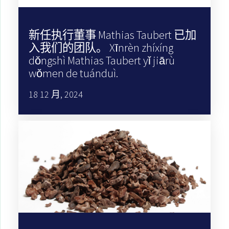
新任执行董事 Mathias Taubert 已加
入我们的团队。 Xīnrèn zhíxíng
dǒngshì Mathias Taubert yǐ jiārù
wǒmen de tuánduì.
18 12 月, 2024