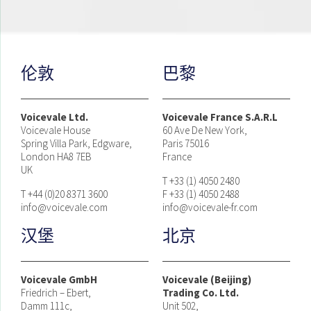
伦敦
巴黎
Voicevale Ltd.
Voicevale France S.A.R.L
Voicevale House
60 Ave De New York,
Spring Villa Park, Edgware,
Paris 75016
London HA8 7EB
France
UK
T +33 (1) 4050 2480
T +44 (0)20 8371 3600
F +33 (1) 4050 2488
info@voicevale.com
info@voicevale-fr.com
汉堡
北京
Voicevale GmbH
Voicevale (Beijing)
Friedrich – Ebert,
Trading Co. Ltd.
Damm 111c,
Unit 502,