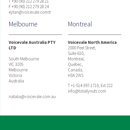
T +90 (90) 212 279 28 21
F +90 (90) 212 279 28 24
eytan@voicevale.com.tr
Melbourne
Montreal
Voicevale Australia PTY
Voicevale North America
LTD
2000 Peel Street,
Suite 610,
South Melbourne
Montreal,
VIC 3205
Quebec,
Melbourne
Canada,
Victoria
H3A 2WS
Australia
T +1-514-397-1710, Ext 222
info@totallynuts.com
natalia@voicevale.com.au