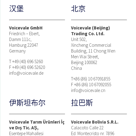
汉堡
北京
Voicevale GmbH
Voicevale (Beijing)
Friedrich – Ebert,
Trading Co. Ltd.
Damm 111c,
Unit 502,
Hamburg 22047
Xincheng Commercial
Germany
Building, 11 Chong Wen
Men Wai Street,
T +49 (40) 696 5260
Beijing 100062
F +49 (40) 696 52620
China
info@voicevale.de
T+86 (86) 10 67091855
F +86 (86) 10 67092055
info@voicevale.cn
伊斯坦布尔
拉巴斯
Voicevale Tarım Ürünleri İç
Voicevale Bolivia S.R.L.
ve Dış Tic. AŞ,
Calacoto Calle 22
Esentepe Mahallesi
Ed. Montecristo nr. 7896