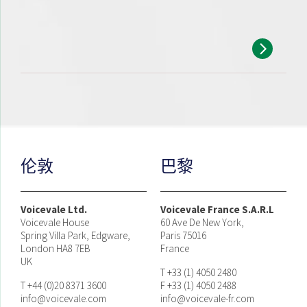
伦敦
巴黎
Voicevale Ltd.
Voicevale France S.A.R.L
Voicevale House
60 Ave De New York,
Spring Villa Park, Edgware,
Paris 75016
London HA8 7EB
France
UK
T +33 (1) 4050 2480
T +44 (0)20 8371 3600
F +33 (1) 4050 2488
info@voicevale.com
info@voicevale-fr.com