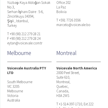
Yüzbaşı Kaya Aldoğan Sokak
Office 202
No.3,
La Paz
Serhan İşhanı Daire : 5-6,
Bolivia
Zincirlikuyu 34394,
T +591 7726 3556
Şişli , Istanbul,
marcelo@voicevale.bo
Turkey
T +90 (90) 212 279 28 21
F +90 (90) 212 279 28 24
eytan@voicevale.com.tr
Melbourne
Montreal
Voicevale Australia PTY
Voicevale North America
LTD
2000 Peel Street,
Suite 610,
South Melbourne
Montreal,
VIC 3205
Quebec,
Melbourne
Canada,
Victoria
H3A 2WS
Australia
T +1-514-397-1710, Ext 222