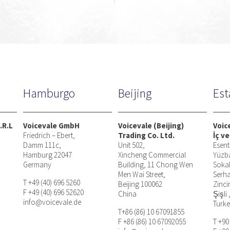
Hamburgo
Beijing
Es
.R.L
Voicevale GmbH
Voicevale (Beijing)
Voic
Friedrich – Ebert,
Trading Co. Ltd.
İç ve
Damm 111c,
Unit 502,
Esent
Hamburg 22047
Xincheng Commercial
Yüzb
Germany
Building, 11 Chong Wen
Soka
Men Wai Street,
Serha
T +49 (40) 696 5260
Beijing 100062
Zinci
F +49 (40) 696 52620
China
Şişli 
info@voicevale.de
Turk
T+86 (86) 10 67091855
F +86 (86) 10 67092055
T +90