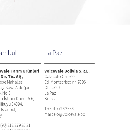
tambul
La Paz
evale Tarım Ürünleri
Voicevale Bolivia S.R.L.
 Dış Tic. AŞ,
Calacoto Calle 22
epe Mahallesi
Ed. Montecristo nr. 7896
aşı Kaya Aldoğan
Office 202
k No.3,
La Paz
n İşhanı Daire : 5-6,
Bolivia
rlikuyu 34394,
T +591 7726 3556
, Istanbul,
marcelo@voicevale.bo
ey
 (90) 212 279 28 21