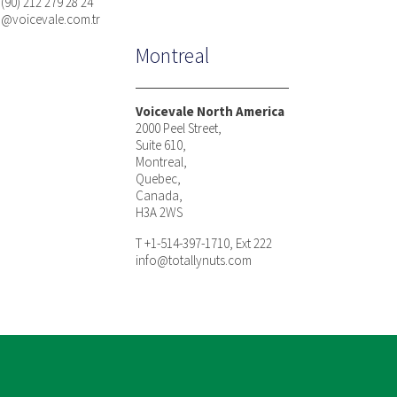
 (90) 212 279 28 24
n@voicevale.com.tr
Montreal
Voicevale North America
2000 Peel Street,
Suite 610,
Montreal,
Quebec,
Canada,
H3A 2WS
T +1-514-397-1710, Ext 222
info@totallynuts.com