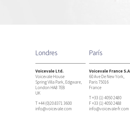
Londres
París
Voicevale Ltd.
Voicevale France S.A
Voicevale House
60 Ave De New York,
Spring Villa Park, Edgware,
Paris 75016
London HA8 7EB
France
UK
T +33 (1) 4050 2480
T +44 (0)20 8371 3600
F +33 (1) 4050 2488
info@voicevale.com
info@voicevale-fr.com