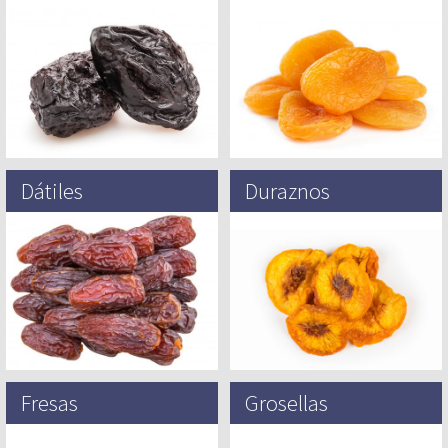
Las ciruelas son nativas de la
Se cree que los damascos
China, donde se cultivaron por
originaron en el Norte central y
miles de años, además se
occidental de China hace 4,000
encuentran en América y…
años. Luego de las…
Dátiles
Duraznos
La palmera es tal vez la planta
A pesar de ser nombrada por
productora de alimentos más
Persia (de hecho significa ciruela
antigua conocida por el hombre.
persa), el durazno se originó en
Sus semillas datan de…
china, donde los…
Fresas
Grosellas
No tan antigua como algunas
La grosella, o «currant» en Inglés,