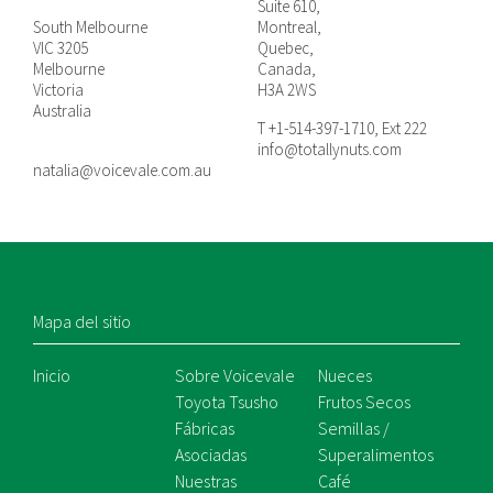
Suite 610,
South Melbourne
Montreal,
VIC 3205
Quebec,
Melbourne
Canada,
Victoria
H3A 2WS
Australia
T +1-514-397-1710, Ext 222
info@totallynuts.com
natalia@voicevale.com.au
Mapa del sitio
Inicio
Sobre Voicevale
Nueces
Toyota Tsusho
Frutos Secos
Fábricas
Semillas /
Asociadas
Superalimentos
Nuestras
Café