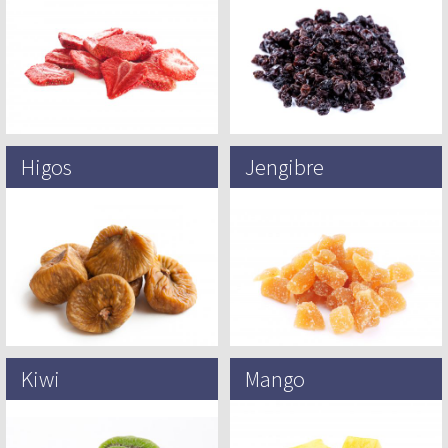
otras de las frutas con las que
es una uva seca de Zante, y su
trabajamos, la historia de la fresa
nombre en Inglés es una
comienza hace…
corrupción…
Higos
Jengibre
Los higos son una de las frutas
El jengibre (Zingiber officinale) se
cultivadas más antiguas del
originó en las selvas tropicales,
mundo. Su origen puede ser
desde el subcontinente indio hasta
rastreado hasta Asia menor,…
el sur de Asia. El…
Kiwi
Mango
El kiwi, o generalmente abreviado
Los mangos son el fruto de
como kiwi, o grosella espinosa
numerosos árboles tropicales
china es la baya comestible de
pertenecientes al género de la