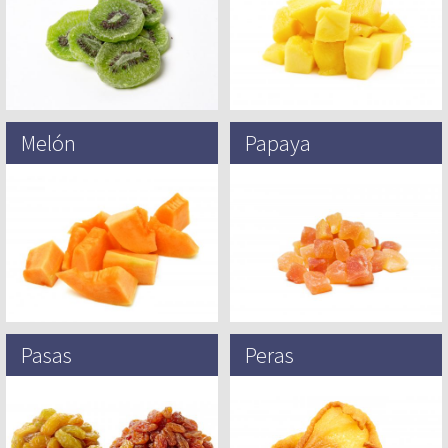
varias especies de vides…
planta de flores Mangifera, que
en…
Melón
Papaya
El melón (Cucumis melo) es una
Originalmente del sur de México (en
planta herbácea monoica de tallos
particular de Chiapas y Veracruz),
rastreros. Se cultiva por su fruto,
América Central y el Norte de
una baya pepónide…
América del Sur,…
Pasas
Peras
Es seguro decir que el hombre
Las peras son unas de las frutas
descubrió las pasas por primera
cultivadas más antiguas y
vez cuando las encontró secas en
amadas. En el año 5,000 a.C., Feng
las parras. Pero…
Li, un…