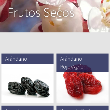
Frutos Secos
Arándano
Arándano
Rojo/Agrío
Las bayas de arbustos bajos
Arándanos (Vaccinium
Corymbosum) son nativos de Norte
El Arándano Rojo/Agrío toma su
América desde Minnesota hacia el
nombre en inglés (cranberry) de los
este, y son…
colonos holandeses y alemanes en
los Estados Unidos, que…