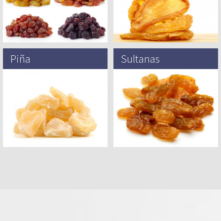
Piña
Sultanas
La piña (Ananás Comosus) es una
Se especula que la palabra
planta tropical con una fruta
‘Sultana’ deriva del pueblo de Sal
múltiple comestible que consiste en
en el occidente de Jordania – un
bayas fusionadas, también
antiguo asentamiento…
llamadas…