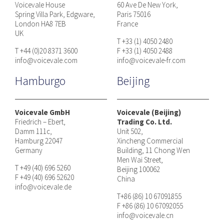
Voicevale House
60 Ave De New York,
Spring Villa Park, Edgware,
Paris 75016
London HA8 7EB
France
UK
T +33 (1) 4050 2480
T +44 (0)20 8371 3600
F +33 (1) 4050 2488
info@voicevale.com
info@voicevale-fr.com
Hamburgo
Beijing
Voicevale GmbH
Voicevale (Beijing)
Friedrich – Ebert,
Trading Co. Ltd.
Damm 111c,
Unit 502,
Hamburg 22047
Xincheng Commercial
Germany
Building, 11 Chong Wen
Men Wai Street,
T +49 (40) 696 5260
Beijing 100062
F +49 (40) 696 52620
China
info@voicevale.de
T+86 (86) 10 67091855
F +86 (86) 10 67092055
info@voicevale.cn