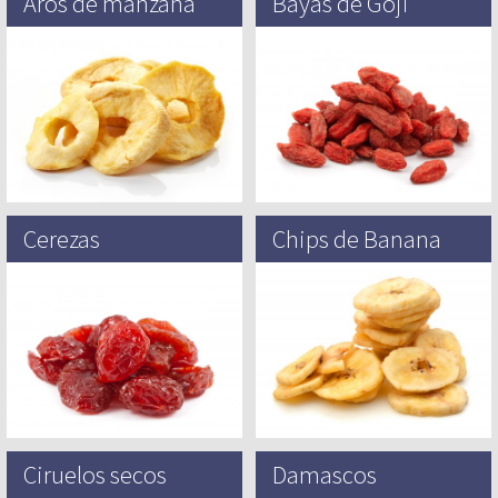
Aros de manzana
Bayas de Goji
Las manzanas existían como fruta
La baya de Goji (también conocida
salvaje desde tiempos pre-
como Wolfberry) es el nombre
históricos y han sido cultivadas
común de dos especies de Boxthorn
desde hace más de 3,000 años
(Lycium Barbarum y…
por…
Cerezas
Chips de Banana
Las cerezas dulces (Prunos avium)
En la cultura popular «banana»
y las guindas (Prunus cerasus)
usualmente se refiere al suave,
comparten su género con ciruelas,
dulce, postre banana,
albaricoques, melocotones,
particularmente el del grupo
nectarinas y almendras….
Cavendish, que son…
Ciruelos secos
Damascos