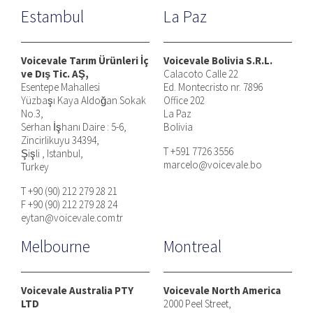
Estambul
La Paz
Voicevale Tarım Ürünleri İç
Voicevale Bolivia S.R.L.
ve Dış Tic. AŞ,
Calacoto Calle 22
Esentepe Mahallesi
Ed. Montecristo nr. 7896
Yüzbaşı Kaya Aldoğan Sokak
Office 202
No.3,
La Paz
Serhan İşhanı Daire : 5-6,
Bolivia
Zincirlikuyu 34394,
T +591 7726 3556
Şişli , Istanbul,
marcelo@voicevale.bo
Turkey
T +90 (90) 212 279 28 21
F +90 (90) 212 279 28 24
eytan@voicevale.com.tr
Melbourne
Montreal
Voicevale Australia PTY
Voicevale North America
LTD
2000 Peel Street,