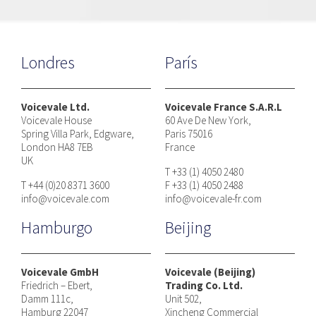
Londres
París
Voicevale Ltd.
Voicevale France S.A.R.L
Voicevale House
60 Ave De New York,
Spring Villa Park, Edgware,
Paris 75016
London HA8 7EB
France
UK
T +33 (1) 4050 2480
T +44 (0)20 8371 3600
F +33 (1) 4050 2488
info@voicevale.com
info@voicevale-fr.com
Hamburgo
Beijing
Voicevale GmbH
Voicevale (Beijing)
Friedrich – Ebert,
Trading Co. Ltd.
Damm 111c,
Unit 502,
Hamburg 22047
Xincheng Commercial