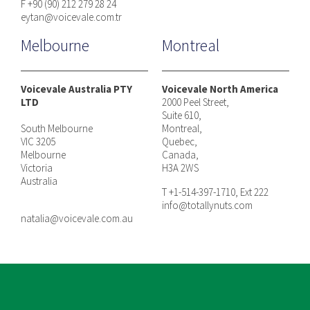
F +90 (90) 212 279 28 24
eytan@voicevale.com.tr
Melbourne
Montreal
Voicevale Australia PTY
Voicevale North America
LTD
2000 Peel Street,
Suite 610,
South Melbourne
Montreal,
VIC 3205
Quebec,
Melbourne
Canada,
Victoria
H3A 2WS
Australia
T +1-514-397-1710, Ext 222
info@totallynuts.com
natalia@voicevale.com.au