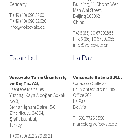
Germany
Building, 11 Chong Wen
Men Wai Street,
T +49 (40) 696 5260
Beijing 100062
F +49 (40) 696 52620
China
info@voicevale.de
T+86 (86) 10 67091855
F +86 (86) 10 67092055
info@voicevale.cn
Estambul
La Paz
Voicevale Tarım Ürünleri İç
Voicevale Bolivia S.R.L.
ve Dış Tic. AŞ,
Calacoto Calle 22
Esentepe Mahallesi
Ed. Montecristo nr. 7896
Yüzbaşı Kaya Aldoğan Sokak
Office 202
No.3,
La Paz
Serhan İşhanı Daire : 5-6,
Bolivia
Zincirlikuyu 34394,
T +591 7726 3556
Şişli , Istanbul,
marcelo@voicevale.bo
Turkey
T +90 (90) 212 279 28 21