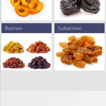
die…
Römer sollen sie nach…
Rosinen
Sultaninen
Es ist wahrscheinlich sicher zu
Es wird spekuliert, dass das Wort
sagen, dass Rosinen vom Menschen
„Sultana“ von der Stadt Salt im
entdeckt wurden, als er sie zum
westlichen Jordanien stammt –
ersten Mal versehentlich an…
einer alten Siedlung, die…