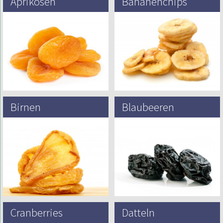
Aprikosen
Bananenchips
Es wird angenommen, dass
In der Populärkultur bezieht sich
Aprikosen vor über 4000 Jahren in
„Banane“ normalerweise auf
Nord-Zentral- und Nordwest-China
weiche, süße Dessertbananen,
entstanden sind. Nach den
insbesondere die der Cavendish-
Expeditionen von Alexander…
Gruppe, die die Hauptexporte aus
Bananenanbauländern…
Birnen
Blaubeeren
Birnen sind eine der ältesten
Highbush Blueberries (Vaccinium
kultivierten und beliebtesten
corymbosum) sind in Nordamerika
Früchte der Welt. 5.000 v. Chr. gab
von Minnesota nach Osten
Feng Li, ein chinesischer Diplomat,
beheimatet und werden am
…
häufigsten angebaut. Es gibt
eine…
Cranberries
Datteln