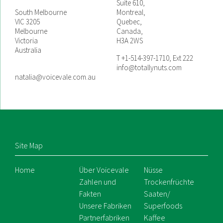
Suite 610,
South Melbourne
Montreal,
VIC 3205
Quebec,
Melbourne
Canada,
Victoria
H3A 2WS
Australia
T +1-514-397-1710, Ext 222
info@totallynuts.com
natalia@voicevale.com.au
Site Map
Home
Über Voicevale
Nüsse
Zahlen und
Trockenfrüchte
Fakten
Saaten/
Unsere Fabriken
Superfoods
Partnerfabriken
Kaffee