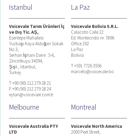
Istanbul
La Paz
Voicevale Tarım Ürünleri İç
Voicevale Bolivia S.R.L.
ve Dış Tic. AŞ,
Calacoto Calle 22
Esentepe Mahallesi
Ed. Montecristo nr. 7896
Yüzbaşı Kaya Aldoğan Sokak
Office 202
No.3,
La Paz
Serhan İşhanı Daire : 5-6,
Bolivia
Zincirlikuyu 34394,
T +591 7726 3556
Şişli , Istanbul,
marcelo@voicevale.bo
Turkey
T +90 (90) 212 279 28 21
F +90 (90) 212 279 28 24
eytan@voicevale.com.tr
Melbourne
Montreal
Voicevale Australia PTY
Voicevale North America
LTD
2000 Peel Street,