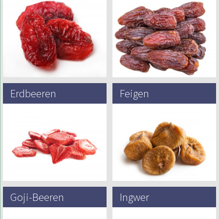
Die Cranberry hat ihren Namen
Die Palme ist vielleicht die älteste
von niederländischen und
Lebensmittel produzierende Pflanze
deutschen Siedlern in den
der Welt, die dem Menschen
Vereinigten Staaten, die sie
bekannt ist. Seine 50.000 Jahre
„Kranichbeere“ nannten. Die
alten…
hellen…
Erdbeeren
Feigen
Nicht so früh wie einige der anderen
Feigen gehören zu den ältesten
Früchte, mit denen wir handeln, die
Kulturfrüchten der Welt. Ihr
Geschichte der Erdbeere reicht 2200
Ursprung liegt in Kleinasien, wo
Jahre zurück….
Überreste bei neolithischen
Ausgrabungen gefunden wurden….
Goji-Beeren
Ingwer
Die Goji-Beere (auch als Wolfsbeere
Ingwer (Zingiber officinale) stammt