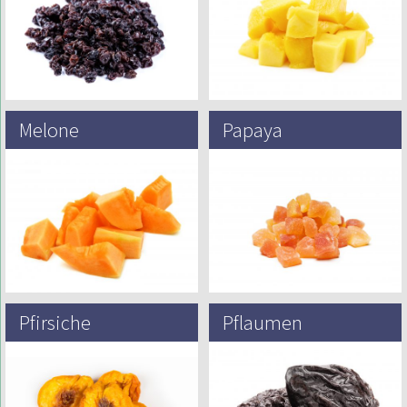
Rosine de Corinthe (Korinth-
Mangifera, die eigentlich zur
Traube). Zante-Korinthen sind
Cashew-Familie Anacardiaceae
sehr…
gehört. Die Frucht ist…
Melone
Papaya
Die Melone (Cucumis melo) ist eine
Papaya stammt ursprünglich aus
krautige einhäusige Pflanze mit
Südmexiko (insbesondere aus
kriechenden Stängeln. Sie wird
Chiapas und Veracruz),
wegen ihrer Frucht angebaut, einer
Mittelamerika und dem nördlichen
Pepónide-Beere…
Südamerika und wird heute in
den…
Pfirsiche
Pflaumen
Während er botanisch nach Persien
Pflaumen sind in China
benannt ist (es bedeutet eigentlich
beheimatet, wo sie seit
persische Pflaume), stammt der
Jahrtausenden angebaut werden,
Pfirsich eigentlich aus China, wo
in Amerika sowie Europa. Die