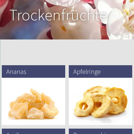
Trockenfrüchte
Ananas
Apfelringe
Die Ananas (Ananás Comosus) ist
Äpfel existierten als Wildfrüchte seit
eine tropische Pflanze mit mehreren
prähistorischen Zeiten und werden
essbaren Früchten, bestehend aus
seit mehr als 3000 Jahren von
verschmolzenen Beeren, auch
Griechen, Römern und Ägyptern
Ananas genannt, und…
angebaut….