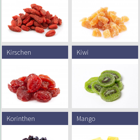
bekannt) ist der gebräuchliche
ursprünglich aus den tropischen
Name für zwei Arten von Bocksdorn
Regenwäldern, vom indischen
(Lycium Barbarum und Lycium
Subkontinent bis nach Südasien.
Chinense)….
Ingwer kam während des
Gewürzhandels…
Kirschen
Kiwi
Süßkirschen (Prunus avium) und
Kiwis, oder allgemein als Kiwi oder
Sauerkirschen (Prunus cerasus)
Chinesische Stachelbeere
teilen ihre Gattung mit Pflaumen,
abgekürzt, ist die essbare Beere
Aprikosen, Pfirsichen, Nektarinen
mehrerer Arten von Holzreben der
und Mandeln. Diese Pflanzen
Gattung Actinida….
gehören…
Korinthen
Mango
Eine Korinthe ist eine getrocknete
Mangos sind die Früchte
Zante-Traube, der Name ist eine
zahlreicher tropischer Bäume der
Verfälschung der französischen
blühenden Pflanzengattung