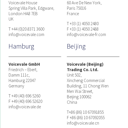
Voicevale House
60 Ave De New York,
Spring Villa Park, Edgware,
Paris 75016
London HA8 7EB
France
UK
T +33 (1) 4050 2480
T +44 (0)20 8371 3600
F +33 (1) 4050 2488
info@voicevale.com
info@voicevale-fr.com
Hamburg
Beijing
Voicevale GmbH
Voicevale (Beijing)
Friedrich – Ebert,
Trading Co. Ltd.
Damm 111c,
Unit 502,
Hamburg 22047
Xincheng Commercial
Germany
Building, 11 Chong Wen
Men Wai Street,
T +49 (40) 696 5260
Beijing 100062
F +49 (40) 696 52620
China
info@voicevale.de
T+86 (86) 10 67091855
F +86 (86) 10 67092055
info@voicevale.cn