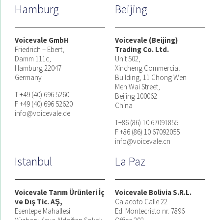
Hamburg
Beijing
Voicevale GmbH
Voicevale (Beijing)
Friedrich – Ebert,
Trading Co. Ltd.
Damm 111c,
Unit 502,
Hamburg 22047
Xincheng Commercial
Germany
Building, 11 Chong Wen
Men Wai Street,
T +49 (40) 696 5260
Beijing 100062
F +49 (40) 696 52620
China
info@voicevale.de
T+86 (86) 10 67091855
F +86 (86) 10 67092055
info@voicevale.cn
Istanbul
La Paz
Voicevale Tarım Ürünleri İç
Voicevale Bolivia S.R.L.
ve Dış Tic. AŞ,
Calacoto Calle 22
Esentepe Mahallesi
Ed. Montecristo nr. 7896