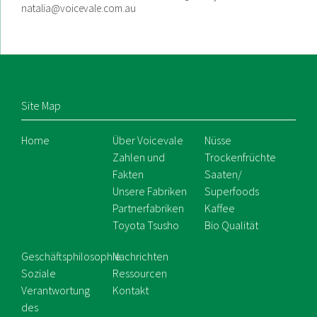
natalia@voicevale.com.au
Site Map
Home
Über Voicevale
Nüsse
Zahlen und
Trockenfrüchte
Fakten
Saaten/
Unsere Fabriken
Superfoods
Partnerfabriken
Kaffee
Toyota Tsusho
Bio Qualität
Geschäftsphilosophie
Nachrichten
Soziale
Ressourcen
Verantwortung
Kontakt
des