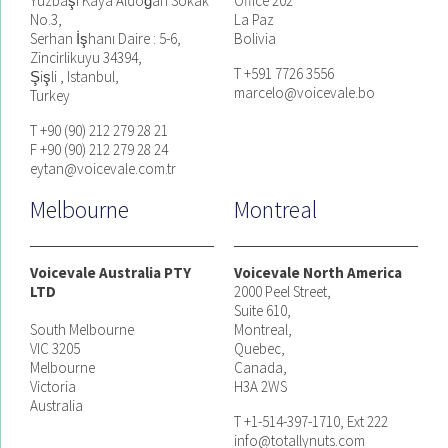
Yüzbaşı Kaya Aldoğan Sokak
Office 202
No.3,
La Paz
Serhan İşhanı Daire : 5-6,
Bolivia
Zincirlikuyu 34394,
T +591 7726 3556
Şişli , Istanbul,
marcelo@voicevale.bo
Turkey
T +90 (90) 212 279 28 21
F +90 (90) 212 279 28 24
eytan@voicevale.com.tr
Melbourne
Montreal
Voicevale Australia PTY
Voicevale North America
LTD
2000 Peel Street,
Suite 610,
South Melbourne
Montreal,
VIC 3205
Quebec,
Melbourne
Canada,
Victoria
H3A 2WS
Australia
T +1-514-397-1710, Ext 222
info@totallynuts.com