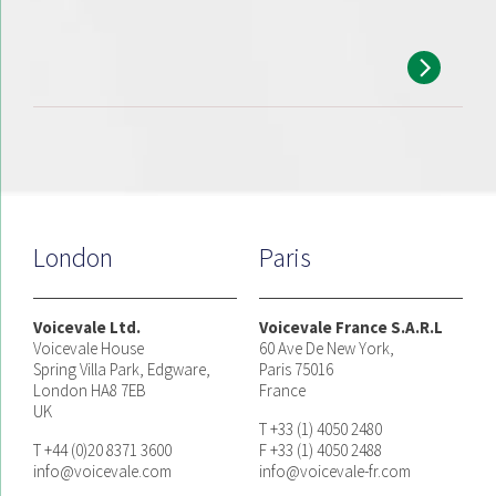
London
Paris
Voicevale Ltd.
Voicevale France S.A.R.L
Voicevale House
60 Ave De New York,
Spring Villa Park, Edgware,
Paris 75016
London HA8 7EB
France
UK
T +33 (1) 4050 2480
T +44 (0)20 8371 3600
F +33 (1) 4050 2488
info@voicevale.com
info@voicevale-fr.com