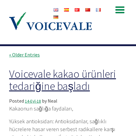
Archive for the
‘Uncategorised’ Category
« Older Entries
Voicevale kakao ürünleri
tedariğine başladı
Posted
by
Neal
14-Eyl-18
Kakaonun sağlığa faydaları,
Yüksek antioksidan: Antioksidanlar, sağlıklı
hücrelere hasar veren serbest radikallere karşı