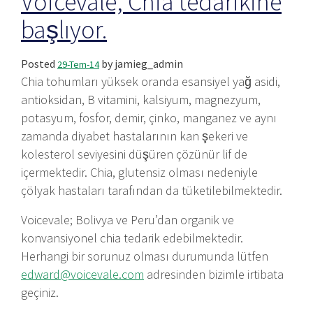
Voicevale, Chia tedarikine
başlıyor.
Posted
by
jamieg_admin
29-Tem-14
Chia tohumları yüksek oranda esansiyel yağ asidi,
antioksidan, B vitamini, kalsiyum, magnezyum,
potasyum, fosfor, demir, çinko, manganez ve aynı
zamanda diyabet hastalarının kan şekeri ve
kolesterol seviyesini düşüren çözünür lif de
içermektedir. Chia, glutensiz olması nedeniyle
çölyak hastaları tarafından da tüketilebilmektedir.
Voicevale; Bolivya ve Peru’dan organik ve
konvansiyonel chia tedarik edebilmektedir.
Herhangi bir sorunuz olması durumunda lütfen
edward@voicevale.com
adresinden bizimle irtibata
geçiniz.