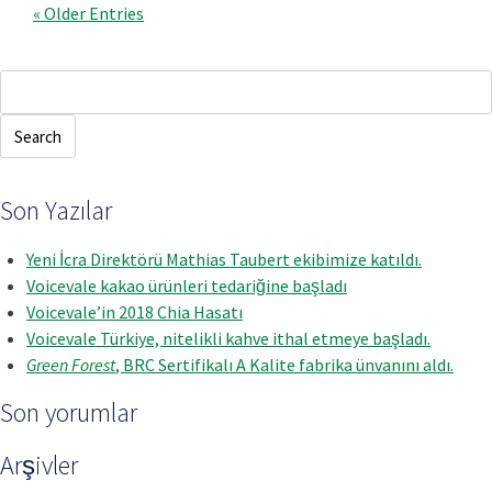
« Older Entries
Search
for:
Son Yazılar
Yeni İcra Direktörü Mathias Taubert ekibimize katıldı.
Voicevale kakao ürünleri tedariğine başladı
Voicevale’in 2018 Chia Hasatı
Voicevale Türkiye, nitelikli kahve ithal etmeye başladı.
Green Forest
, BRC Sertifikalı A Kalite fabrika ünvanını aldı.
Son yorumlar
Arşivler