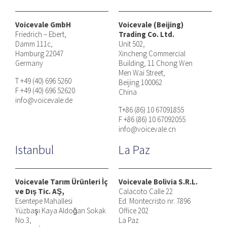
Voicevale GmbH
Voicevale (Beijing)
Friedrich – Ebert,
Trading Co. Ltd.
Damm 111c,
Unit 502,
Hamburg 22047
Xincheng Commercial
Germany
Building, 11 Chong Wen
Men Wai Street,
T +49 (40) 696 5260
Beijing 100062
F +49 (40) 696 52620
China
info@voicevale.de
T+86 (86) 10 67091855
F +86 (86) 10 67092055
info@voicevale.cn
Istanbul
La Paz
Voicevale Tarım Ürünleri İç
Voicevale Bolivia S.R.L.
ve Dış Tic. AŞ,
Calacoto Calle 22
Esentepe Mahallesi
Ed. Montecristo nr. 7896
Yüzbaşı Kaya Aldoğan Sokak
Office 202
No.3,
La Paz