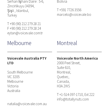
Serhan İşhanı Daire : 5-6,
Bolivia
Zincirlikuyu 34394,
T +591 7726 3556
Şişli , Istanbul,
marcelo@voicevale.bo
Turkey
T +90 (90) 212 279 28 21
F +90 (90) 212 279 28 24
eytan@voicevale.com.tr
Melbourne
Montreal
Voicevale Australia PTY
Voicevale North America
LTD
2000 Peel Street,
Suite 610,
South Melbourne
Montreal,
VIC 3205
Quebec,
Melbourne
Canada,
Victoria
H3A 2WS
Australia
T +1-514-397-1710, Ext 222
info@totallynuts.com
natalia@voicevale.com.au