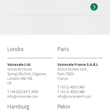
Londra
Paris
Voicevale Ltd.
Voicevale France S.A.R.L
Voicevale House
60 Ave De New York,
Spring Villa Park, Edgware,
Paris 75016
London HA8 7EB
France
UK
T +33 (1) 4050 2480
T +44 (0)20 8371 3600
F +33 (1) 4050 2488
info@voicevale.com
info@voicevale-fr.com
Hamburg
Pekin