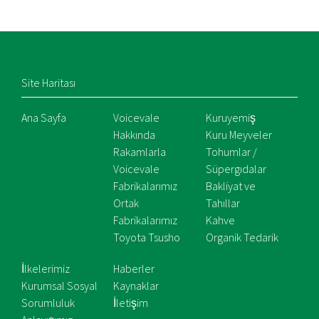
Site Haritası
Ana Sayfa
Voicevale
Kuruyemiş
Hakkında
Kuru Meyveler
Rakamlarla
Tohumlar /
Voicevale
Süpergıdalar
Fabrikalarımız
Bakliyat ve
Ortak
Tahıllar
Fabrikalarımız
Kahve
Toyota Tsusho
Organik Tedarik
İlkelerimiz
Haberler
Kurumsal Sosyal
Kaynaklar
Sorumluluk
İletişim