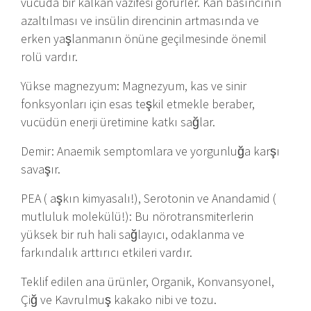
vücuda bir kalkan vazifesi görürler. Kan basıncının
azaltılması ve insülin direncinin artmasında ve
erken yaşlanmanın önüne geçilmesinde önemil
rolü vardır.
Yükse magnezyum: Magnezyum, kas ve sinir
fonksyonları için esas teşkil etmekle beraber,
vucüdün enerji üretimine katkı sağlar.
Demir: Anaemik semptomlara ve yorgunluğa karşı
savaşır.
PEA ( aşkın kimyasalı!), Serotonin ve Anandamid (
mutluluk molekülü!): Bu nörotransmiterlerin
yüksek bir ruh hali sağlayıcı, odaklanma ve
farkındalık arttırıcı etkileri vardır.
Teklif edilen ana ürünler, Organik, Konvansyonel,
Çiğ ve Kavrulmuş kakako nibi ve tozu.