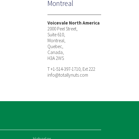
Montreal
Voicevale North America
2000 Peel Street,
Suite 610,
Montreal,
Quebec,
Canada,
H3A 2WS
T +1-514-397-1710, Ext 222
info@totallynuts.com
Haberler