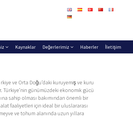
iz
Kaynaklar
Değerlerimiz
Haberler
İletişim
Türkiye ve Orta Doğu’daki kuruyemiş ve kuru
tir. Türkiye’nin günümüzdeki ekonomik gücü
nına sahip olması bakımından önemli bir
faaliyetleri için ideal bir uluslararası
ru meyve ve tohum alanında uzun yıllara