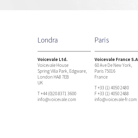
Londra
Paris
Voicevale Ltd.
Voicevale France S.A
Voicevale House
60 Ave De New York,
Spring Villa Park, Edgware,
Paris 75016
London HA8 7EB
France
UK
T +33 (1) 4050 2480
T +44 (0)20 8371 3600
F +33 (1) 4050 2488
info@voicevale.com
info@voicevale-fr.com