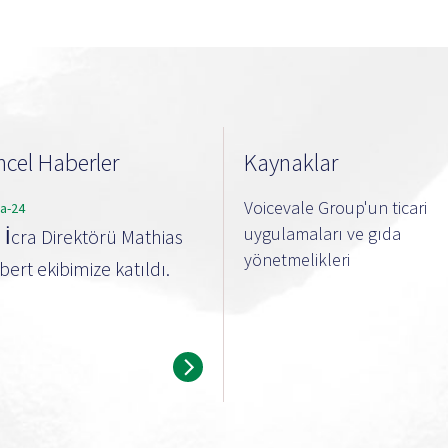
cel Haberler
Kaynaklar
Voicevale Group'un ticari
ra-24
uygulamaları ve gıda
i İcra Direktörü Mathias
yönetmelikleri
ert ekibimize katıldı.