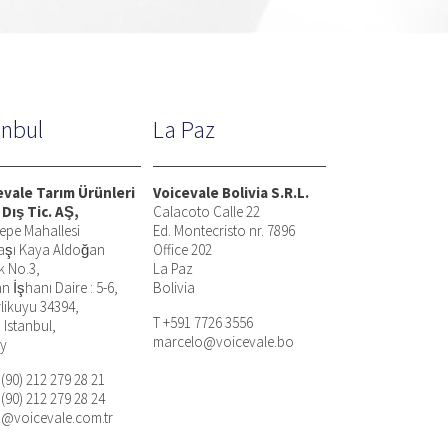
anbul
La Paz
evale Tarım Ürünleri
Voicevale Bolivia S.R.L.
 Dış Tic. AŞ,
Calacoto Calle 22
epe Mahallesi
Ed. Montecristo nr. 7896
aşı Kaya Aldoğan
Office 202
k No.3,
La Paz
n İşhanı Daire : 5-6,
Bolivia
rlikuyu 34394,
T +591 7726 3556
, Istanbul,
marcelo@voicevale.bo
ey
 (90) 212 279 28 21
 (90) 212 279 28 24
n@voicevale.com.tr