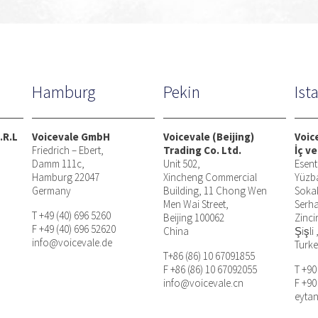
Hamburg
Pekin
Ist
.R.L
Voicevale GmbH
Voicevale (Beijing)
Voic
Friedrich – Ebert,
Trading Co. Ltd.
İç ve
Damm 111c,
Unit 502,
Esent
Hamburg 22047
Xincheng Commercial
Yüzb
Germany
Building, 11 Chong Wen
Soka
Men Wai Street,
Serha
T +49 (40) 696 5260
Beijing 100062
Zinci
F +49 (40) 696 52620
China
Şişli 
info@voicevale.de
Turk
T+86 (86) 10 67091855
F +86 (86) 10 67092055
T +90
info@voicevale.cn
F +90
eyta