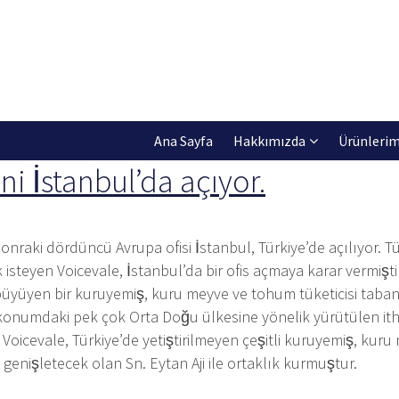
Ana Sayfa
Hakkımızda
Ürünlerim
ni İstanbul’da açıyor.
onraki dördüncü Avrupa ofisi İstanbul, Türkiye’de açılıyor. 
isteyen Voicevale, İstanbul’da bir ofis açmaya karar vermiş
büyüyen bir kuruyemiş, kuru meyve ve tohum tüketicisi taba
numdaki pek çok Orta Doğu ülkesine yönelik yürütülen ithalat 
 Voicevale, Türkiye’de yetiştirilmeyen çeşitli kuruyemiş, ku
 genişletecek olan Sn. Eytan Aji ile ortaklık kurmuştur.