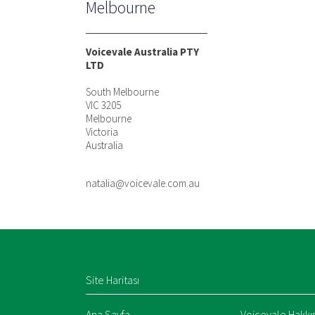
Melbourne
Voicevale Australia PTY
LTD
South Melbourne
VIC 3205
Melbourne
Victoria
Australia
natalia@voicevale.com.au
Site Haritası
Ana Sayfa
Voicevale Hakkı