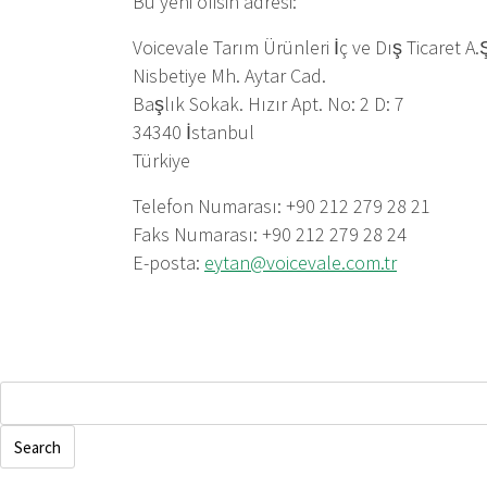
Bu yeni ofisin adresi:
Voicevale Tarım Ürünleri İç ve Dış Ticaret A.
Nisbetiye Mh. Aytar Cad.
Başlık Sokak. Hızır Apt. No: 2 D: 7
34340 İstanbul
Türkiye
Telefon Numarası: +90 212 279 28 21
Faks Numarası: +90 212 279 28 24
E-posta:
eytan@voicevale.com.tr
Search
for: