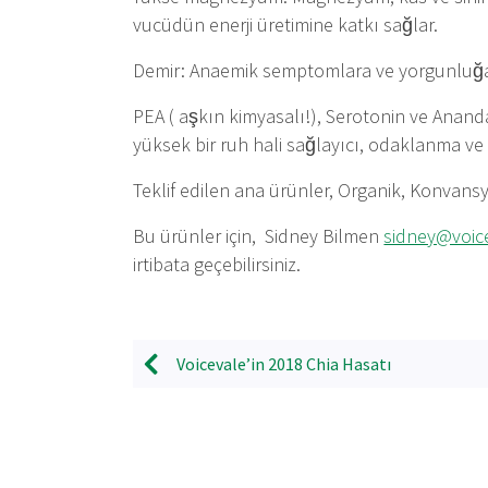
vucüdün enerji üretimine katkı sağlar.
Demir: Anaemik semptomlara ve yorgunluğa 
PEA ( aşkın kimyasalı!), Serotonin ve Anan
yüksek bir ruh hali sağlayıcı, odaklanma ve fa
Teklif edilen ana ürünler, Organik, Konvans
Bu ürünler için, Sidney Bilmen
sidney@voic
irtibata geçebilirsiniz.
Voicevale’in 2018 Chia Hasatı