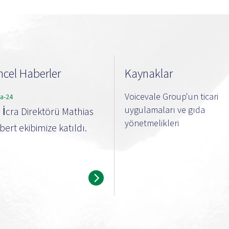
cel Haberler
Kaynaklar
Voicevale Group'un ticari
ra-24
uygulamaları ve gıda
i İcra Direktörü Mathias
yönetmelikleri
ert ekibimize katıldı.