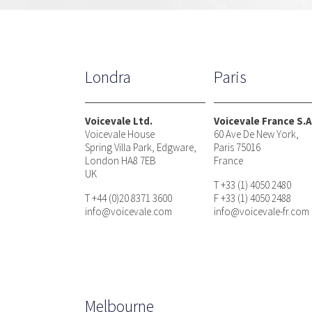
Londra
Paris
Voicevale Ltd.
Voicevale France S.A
Voicevale House
60 Ave De New York,
Spring Villa Park, Edgware,
Paris 75016
London HA8 7EB
France
UK
T +33 (1) 4050 2480
T +44 (0)20 8371 3600
F +33 (1) 4050 2488
info@voicevale.com
info@voicevale-fr.com
Melbourne