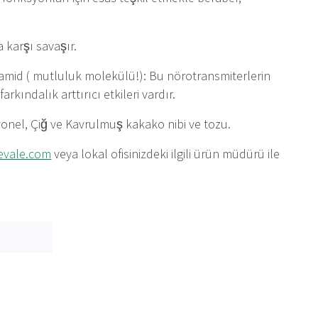
karşı savaşır.
damid ( mutluluk molekülü!): Bu nörotransmiterlerin
rkındalık arttırıcı etkileri vardır.
yonel, Çiğ ve Kavrulmuş kakako nibi ve tozu.
evale.com
veya lokal ofisinizdeki ilgili ürün müdürü ile