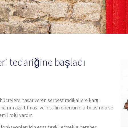
ri tedariğine başladı
 hücrelere hasar veren serbest radikallere karşı
ıncının azaltılması ve insülin direncinin artmasında ve
il rolü vardır.
onksyonları için esas teşkil etmekle beraber,