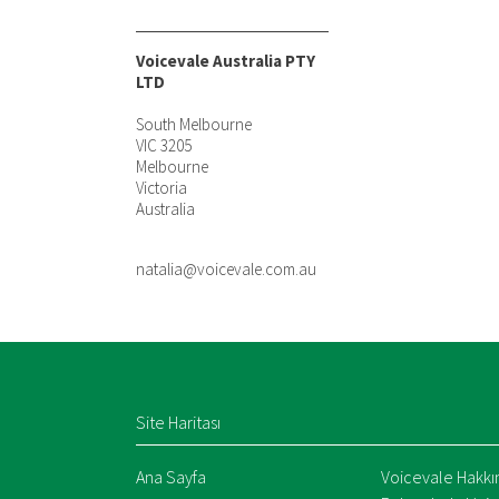
Voicevale Australia PTY
LTD
South Melbourne
VIC 3205
Melbourne
Victoria
Australia
natalia@voicevale.com.au
Site Haritası
Ana Sayfa
Voicevale Hakkı