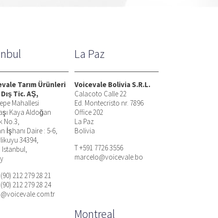
anbul
La Paz
evale Tarım Ürünleri
Voicevale Bolivia S.R.L.
 Dış Tic. AŞ,
Calacoto Calle 22
epe Mahallesi
Ed. Montecristo nr. 7896
aşı Kaya Aldoğan
Office 202
k No.3,
La Paz
n İşhanı Daire : 5-6,
Bolivia
rlikuyu 34394,
T +591 7726 3556
, Istanbul,
marcelo@voicevale.bo
ey
 (90) 212 279 28 21
 (90) 212 279 28 24
n@voicevale.com.tr
Montreal