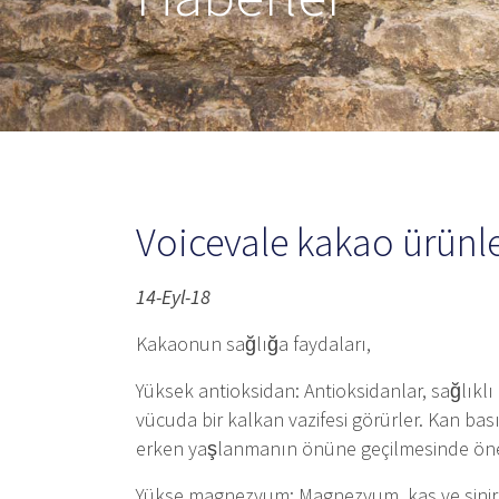
Voicevale kakao ürünle
14-Eyl-18
Kakaonun sağlığa faydaları,
Yüksek antioksidan: Antioksidanlar, sağlıklı
vücuda bir kalkan vazifesi görürler. Kan bas
erken yaşlanmanın önüne geçilmesinde önem
Yükse magnezyum: Magnezyum, kas ve sinir f