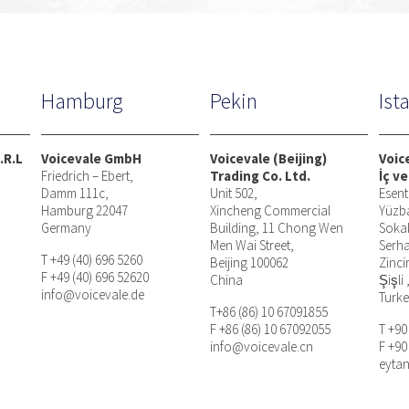
Hamburg
Pekin
Ist
.R.L
Voicevale GmbH
Voicevale (Beijing)
Voic
Friedrich – Ebert,
Trading Co. Ltd.
İç ve
Damm 111c,
Unit 502,
Esent
Hamburg 22047
Xincheng Commercial
Yüzb
Germany
Building, 11 Chong Wen
Soka
Men Wai Street,
Serha
T +49 (40) 696 5260
Beijing 100062
Zinci
F +49 (40) 696 52620
China
Şişli 
info@voicevale.de
Turk
T+86 (86) 10 67091855
F +86 (86) 10 67092055
T +90
info@voicevale.cn
F +90
eyta