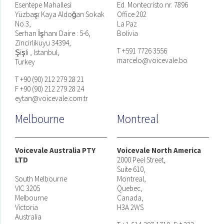
Esentepe Mahallesi
Ed. Montecristo nr. 7896
Yüzbaşı Kaya Aldoğan Sokak
Office 202
No.3,
La Paz
Serhan İşhanı Daire : 5-6,
Bolivia
Zincirlikuyu 34394,
T +591 7726 3556
Şişli , Istanbul,
marcelo@voicevale.bo
Turkey
T +90 (90) 212 279 28 21
F +90 (90) 212 279 28 24
eytan@voicevale.com.tr
Melbourne
Montreal
Voicevale Australia PTY
Voicevale North America
LTD
2000 Peel Street,
Suite 610,
South Melbourne
Montreal,
VIC 3205
Quebec,
Melbourne
Canada,
Victoria
H3A 2WS
Australia