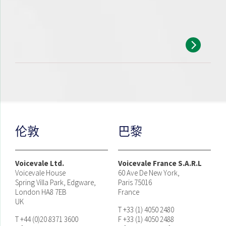
伦敦
巴黎
Voicevale Ltd.
Voicevale France S.A.R.L
Voicevale House
60 Ave De New York,
Spring Villa Park, Edgware,
Paris 75016
London HA8 7EB
France
UK
T +33 (1) 4050 2480
T +44 (0)20 8371 3600
F +33 (1) 4050 2488