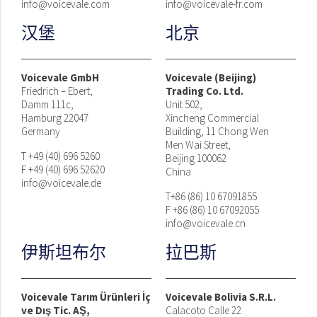
info@voicevale.com
info@voicevale-fr.com
汉堡
北京
Voicevale GmbH
Voicevale (Beijing)
Friedrich – Ebert,
Trading Co. Ltd.
Damm 111c,
Unit 502,
Hamburg 22047
Xincheng Commercial
Germany
Building, 11 Chong Wen
Men Wai Street,
T +49 (40) 696 5260
Beijing 100062
F +49 (40) 696 52620
China
info@voicevale.de
T+86 (86) 10 67091855
F +86 (86) 10 67092055
info@voicevale.cn
伊斯坦布尔
拉巴斯
Voicevale Tarım Ürünleri İç
Voicevale Bolivia S.R.L.
ve Dış Tic. AŞ,
Calacoto Calle 22