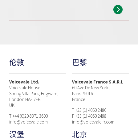
伦敦
巴黎
Voicevale Ltd.
Voicevale France S.A.R.L
Voicevale House
60 Ave De New York,
Spring Villa Park, Edgware,
Paris 75016
London HA8 7EB
France
UK
T +33 (1) 4050 2480
T +44 (0)20 8371 3600
F +33 (1) 4050 2488
info@voicevale.com
info@voicevale-fr.com
汉堡
北京