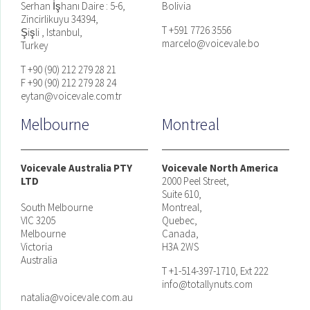
Serhan İşhanı Daire : 5-6,
Bolivia
Zincirlikuyu 34394,
T +591 7726 3556
Şişli , Istanbul,
marcelo@voicevale.bo
Turkey
T +90 (90) 212 279 28 21
F +90 (90) 212 279 28 24
eytan@voicevale.com.tr
Melbourne
Montreal
Voicevale Australia PTY
Voicevale North America
LTD
2000 Peel Street,
Suite 610,
South Melbourne
Montreal,
VIC 3205
Quebec,
Melbourne
Canada,
Victoria
H3A 2WS
Australia
T +1-514-397-1710, Ext 222
info@totallynuts.com
natalia@voicevale.com.au