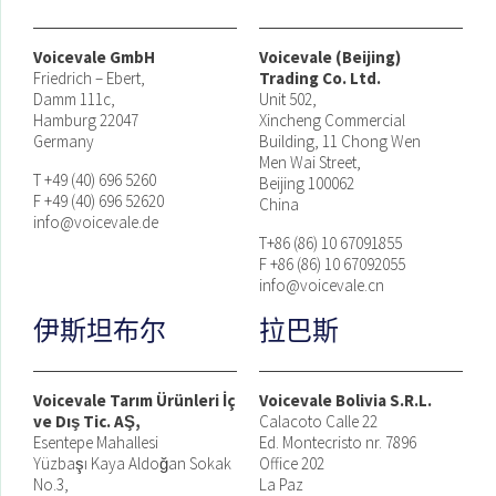
Voicevale GmbH
Voicevale (Beijing)
Friedrich – Ebert,
Trading Co. Ltd.
Damm 111c,
Unit 502,
Hamburg 22047
Xincheng Commercial
Germany
Building, 11 Chong Wen
Men Wai Street,
T +49 (40) 696 5260
Beijing 100062
F +49 (40) 696 52620
China
info@voicevale.de
T+86 (86) 10 67091855
F +86 (86) 10 67092055
info@voicevale.cn
伊斯坦布尔
拉巴斯
Voicevale Tarım Ürünleri İç
Voicevale Bolivia S.R.L.
ve Dış Tic. AŞ,
Calacoto Calle 22
Esentepe Mahallesi
Ed. Montecristo nr. 7896
Yüzbaşı Kaya Aldoğan Sokak
Office 202
No.3,
La Paz