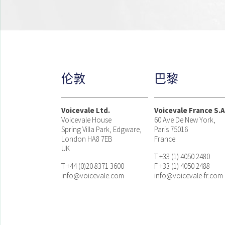
伦敦
巴黎
Voicevale Ltd.
Voicevale France S.A
Voicevale House
60 Ave De New York,
Spring Villa Park, Edgware,
Paris 75016
London HA8 7EB
France
UK
T +33 (1) 4050 2480
T +44 (0)20 8371 3600
F +33 (1) 4050 2488
info@voicevale.com
info@voicevale-fr.com