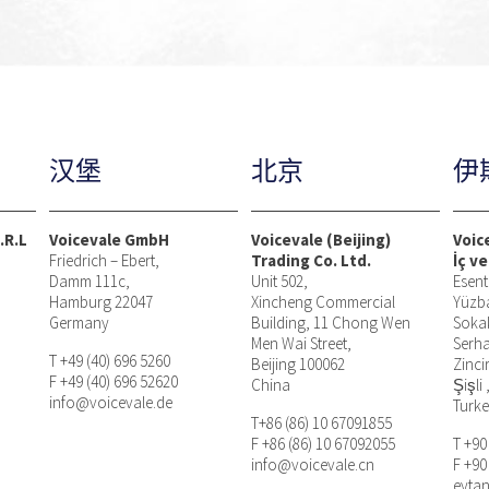
汉堡
北京
伊
.R.L
Voicevale GmbH
Voicevale (Beijing)
Voic
Friedrich – Ebert,
Trading Co. Ltd.
İç ve
Damm 111c,
Unit 502,
Esent
Hamburg 22047
Xincheng Commercial
Yüzb
Germany
Building, 11 Chong Wen
Soka
Men Wai Street,
Serha
T +49 (40) 696 5260
Beijing 100062
Zinci
F +49 (40) 696 52620
China
Şişli 
info@voicevale.de
Turk
T+86 (86) 10 67091855
F +86 (86) 10 67092055
T +90
info@voicevale.cn
F +90
eyta