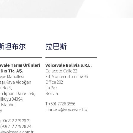
斯坦布尔
拉巴斯
evale Tarım Ürünleri
Voicevale Bolivia S.R.L.
 Dış Tic. AŞ,
Calacoto Calle 22
epe Mahallesi
Ed. Montecristo nr. 7896
aşı Kaya Aldoğan
Office 202
k No.3,
La Paz
n İşhanı Daire : 5-6,
Bolivia
rlikuyu 34394,
T +591 7726 3556
, Istanbul,
marcelo@voicevale.bo
ey
 (90) 212 279 28 21
 (90) 212 279 28 24
n@voicevale.com.tr