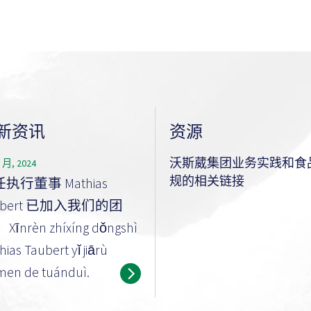
新资讯
资源
沃斯葳集团业务实践和食
2 月, 2024
规的相关链接
执行董事 Mathias
ubert 已加入我们的团
Xīnrèn zhíxíng dǒngshì
ias Taubert yǐ jiārù
en de tuánduì.