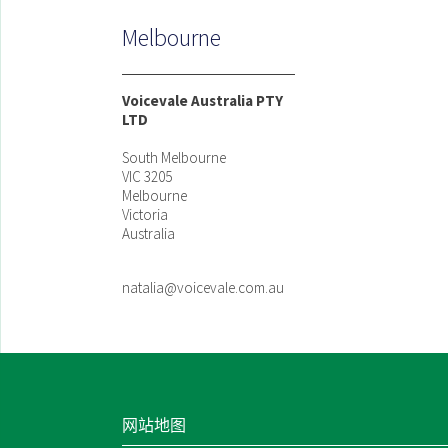
Melbourne
Voicevale Australia PTY
LTD
South Melbourne
VIC 3205
Melbourne
Victoria
Australia
natalia@voicevale.com.au
网站地图