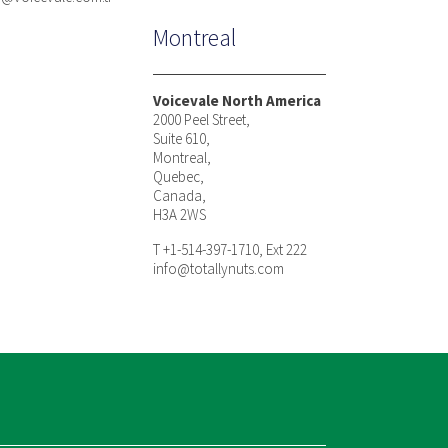
Montreal
Voicevale North America
2000 Peel Street,
Suite 610,
Montreal,
Quebec,
Canada,
H3A 2WS
T +1-514-397-1710, Ext 222
info@totallynuts.com