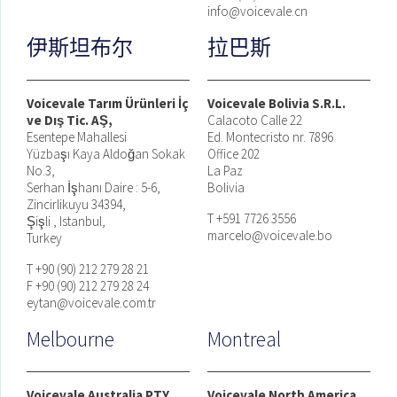
info@voicevale.cn
伊斯坦布尔
拉巴斯
Voicevale Tarım Ürünleri İç
Voicevale Bolivia S.R.L.
ve Dış Tic. AŞ,
Calacoto Calle 22
Esentepe Mahallesi
Ed. Montecristo nr. 7896
Yüzbaşı Kaya Aldoğan Sokak
Office 202
No.3,
La Paz
Serhan İşhanı Daire : 5-6,
Bolivia
Zincirlikuyu 34394,
T +591 7726 3556
Şişli , Istanbul,
marcelo@voicevale.bo
Turkey
T +90 (90) 212 279 28 21
F +90 (90) 212 279 28 24
eytan@voicevale.com.tr
Melbourne
Montreal
Voicevale Australia PTY
Voicevale North America