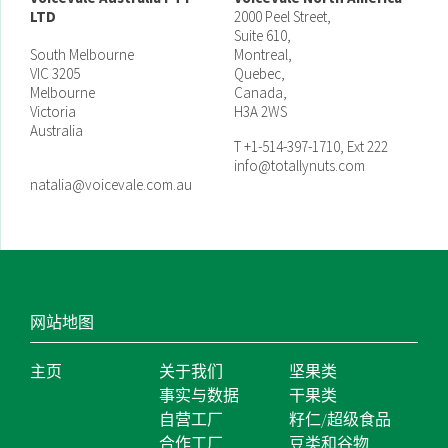
LTD
2000 Peel Street,
Suite 610,
South Melbourne
Montreal,
VIC 3205
Quebec,
Melbourne
Canada,
Victoria
H3A 2WS
Australia
T +1-514-397-1710, Ext 222
info@totallynuts.com
natalia@voicevale.com.au
网站地图
主页
关于我们
坚果类
事实与数据
干果类
自营工厂
籽仁/超级食品
合作工厂
豆类和谷物