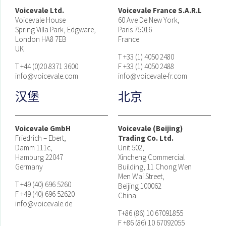
Voicevale Ltd.
Voicevale France S.A.R.L
Voicevale House
60 Ave De New York,
Spring Villa Park, Edgware,
Paris 75016
London HA8 7EB
France
UK
T +33 (1) 4050 2480
T +44 (0)20 8371 3600
F +33 (1) 4050 2488
info@voicevale.com
info@voicevale-fr.com
汉堡
北京
Voicevale GmbH
Voicevale (Beijing)
Friedrich – Ebert,
Trading Co. Ltd.
Damm 111c,
Unit 502,
Hamburg 22047
Xincheng Commercial
Germany
Building, 11 Chong Wen
Men Wai Street,
T +49 (40) 696 5260
Beijing 100062
F +49 (40) 696 52620
China
info@voicevale.de
T+86 (86) 10 67091855
F +86 (86) 10 67092055