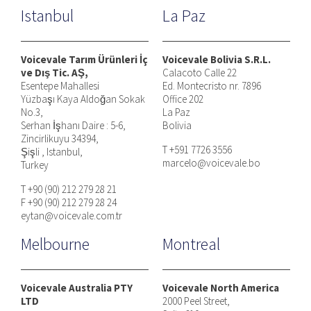
Istanbul
La Paz
Voicevale Tarım Ürünleri İç
Voicevale Bolivia S.R.L.
ve Dış Tic. AŞ,
Calacoto Calle 22
Esentepe Mahallesi
Ed. Montecristo nr. 7896
Yüzbaşı Kaya Aldoğan Sokak
Office 202
No.3,
La Paz
Serhan İşhanı Daire : 5-6,
Bolivia
Zincirlikuyu 34394,
T +591 7726 3556
Şişli , Istanbul,
marcelo@voicevale.bo
Turkey
T +90 (90) 212 279 28 21
F +90 (90) 212 279 28 24
eytan@voicevale.com.tr
Melbourne
Montreal
Voicevale Australia PTY
Voicevale North America
LTD
2000 Peel Street,