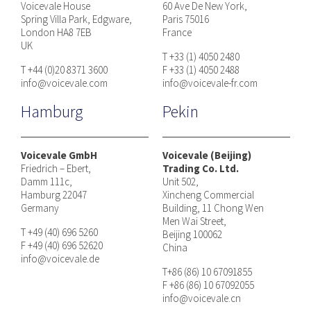
Voicevale House
60 Ave De New York,
Spring Villa Park, Edgware,
Paris 75016
London HA8 7EB
France
UK
T +33 (1) 4050 2480
T +44 (0)20 8371 3600
F +33 (1) 4050 2488
info@voicevale.com
info@voicevale-fr.com
Hamburg
Pekin
Voicevale GmbH
Voicevale (Beijing)
Friedrich – Ebert,
Trading Co. Ltd.
Damm 111c,
Unit 502,
Hamburg 22047
Xincheng Commercial
Germany
Building, 11 Chong Wen
Men Wai Street,
T +49 (40) 696 5260
Beijing 100062
F +49 (40) 696 52620
China
info@voicevale.de
T+86 (86) 10 67091855
F +86 (86) 10 67092055
info@voicevale.cn