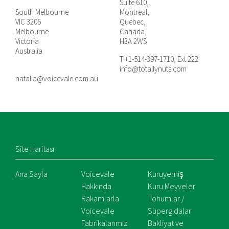
Suite 610,
South Melbourne
Montreal,
VIC 3205
Quebec,
Melbourne
Canada,
Victoria
H3A 2WS
Australia
T +1-514-397-1710, Ext 222
info@totallynuts.com
natalia@voicevale.com.au
Site Haritası
Ana Sayfa
Voicevale
Kuruyemiş
Hakkında
Kuru Meyveler
Rakamlarla
Tohumlar /
Voicevale
Süpergıdalar
Fabrikalarımız
Bakliyat ve