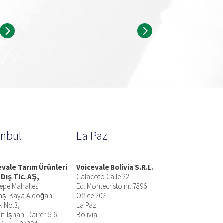
anbul
La Paz
evale Tarım Ürünleri
Voicevale Bolivia S.R.L.
 Dış Tic. AŞ,
Calacoto Calle 22
epe Mahallesi
Ed. Montecristo nr. 7896
aşı Kaya Aldoğan
Office 202
k No.3,
La Paz
n İşhanı Daire : 5-6,
Bolivia