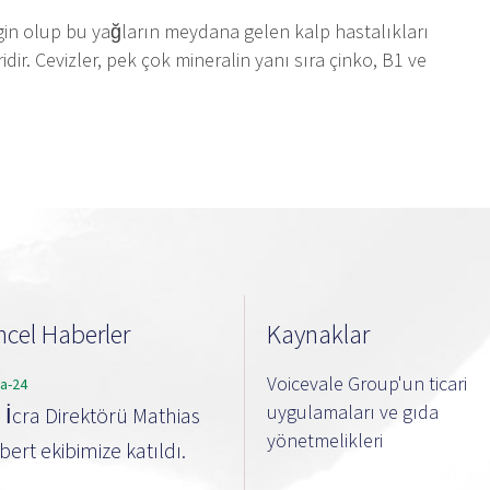
gin olup bu yağların meydana gelen kalp hastalıkları
ridir. Cevizler, pek çok mineralin yanı sıra çinko, B1 ve
cel Haberler
Kaynaklar
Voicevale Group'un ticari
ra-24
uygulamaları ve gıda
i İcra Direktörü Mathias
yönetmelikleri
ert ekibimize katıldı.