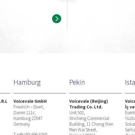
Hamburg
Pekin
Ist
.R.L
Voicevale GmbH
Voicevale (Beijing)
Voic
Friedrich – Ebert,
Trading Co. Ltd.
İç ve
Damm 111c,
Unit 502,
Esent
Hamburg 22047
Xincheng Commercial
Yüzb
Germany
Building, 11 Chong Wen
Soka
Men Wai Street,
Serha
T +49 (40) 696 5260