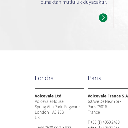
olmaktan mutluluk duyacaktır.
Londra
Paris
Voicevale Ltd.
Voicevale France S.A
Voicevale House
60 Ave De New York,
Spring Villa Park, Edgware,
Paris 75016
London HA8 7EB
France
UK
T +33 (1) 4050 2480
T +44 (0)20 8371 3600
F +33 (1) 4050 2488