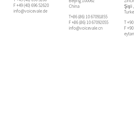
Beijing 100062
Zinci
F +49 (40) 696 52620
China
Şişli 
info@voicevale.de
Turk
T+86 (86) 10 67091855
F +86 (86) 10 67092055
T +90
info@voicevale.cn
F +90
eyta