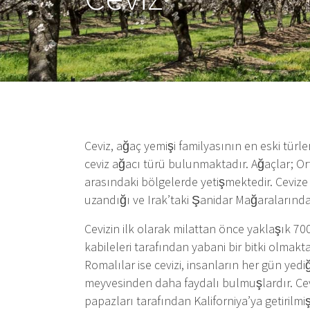
Ceviz, ağaç yemişi familyasının en eski türle
ceviz ağacı türü bulunmaktadır. Ağaçlar; O
arasındaki bölgelerde yetişmektedir. Cevize 
uzandığı ve Irak’taki Şanidar Mağaraların
Cevizin ilk olarak milattan önce yaklaşık 700
kabileleri tarafından yabani bir bitki olmakt
Romalılar ise cevizi, insanların her gün ye
meyvesinden daha faydalı bulmuşlardır. Ceviz,
papazları tarafından Kaliforniya’ya getirilmişt