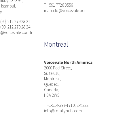
rlikuyu 34394,
T +591 7726 3556
, Istanbul,
marcelo@voicevale.bo
ey
 (90) 212 279 28 21
 (90) 212 279 28 24
n@voicevale.com.tr
Montreal
Voicevale North America
2000 Peel Street,
Suite 610,
Montreal,
Quebec,
Canada,
H3A 2WS
T +1-514-397-1710, Ext 222
info@totallynuts.com