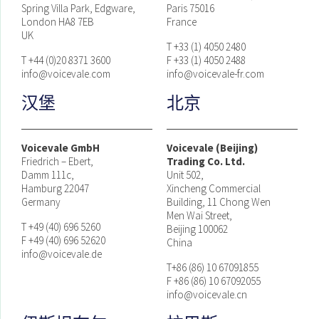
Spring Villa Park, Edgware,
Paris 75016
London HA8 7EB
France
UK
T +33 (1) 4050 2480
T +44 (0)20 8371 3600
F +33 (1) 4050 2488
info@voicevale.com
info@voicevale-fr.com
汉堡
北京
Voicevale GmbH
Voicevale (Beijing)
Friedrich – Ebert,
Trading Co. Ltd.
Damm 111c,
Unit 502,
Hamburg 22047
Xincheng Commercial
Germany
Building, 11 Chong Wen
Men Wai Street,
T +49 (40) 696 5260
Beijing 100062
F +49 (40) 696 52620
China
info@voicevale.de
T+86 (86) 10 67091855
F +86 (86) 10 67092055
info@voicevale.cn