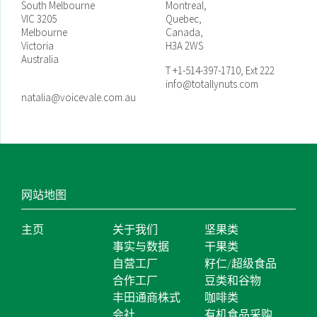
South Melbourne
Montreal,
VIC 3205
Quebec,
Melbourne
Canada,
Victoria
H3A 2WS
Australia
T +1-514-397-1710, Ext 222
info@totallynuts.com
natalia@voicevale.com.au
网站地图
主页
关于我们
坚果类
事实与数据
干果类
自营工厂
籽仁/超级食品
合作工厂
豆类和谷物
丰田通商株式
咖啡类
会社
有机食品采购