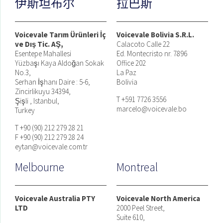
伊斯坦布尔
拉巴斯
Voicevale Tarım Ürünleri İç
Voicevale Bolivia S.R.L.
ve Dış Tic. AŞ,
Calacoto Calle 22
Esentepe Mahallesi
Ed. Montecristo nr. 7896
Yüzbaşı Kaya Aldoğan Sokak
Office 202
No.3,
La Paz
Serhan İşhanı Daire : 5-6,
Bolivia
Zincirlikuyu 34394,
T +591 7726 3556
Şişli , Istanbul,
marcelo@voicevale.bo
Turkey
T +90 (90) 212 279 28 21
F +90 (90) 212 279 28 24
eytan@voicevale.com.tr
Melbourne
Montreal
Voicevale Australia PTY
Voicevale North America
LTD
2000 Peel Street,
Suite 610,