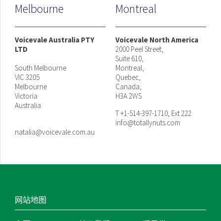
Melbourne
Montreal
Voicevale Australia PTY
Voicevale North America
LTD
2000 Peel Street,
Suite 610,
South Melbourne
Montreal,
VIC 3205
Quebec,
Melbourne
Canada,
Victoria
H3A 2WS
Australia
T +1-514-397-1710, Ext 222
info@totallynuts.com
natalia@voicevale.com.au
网站地图