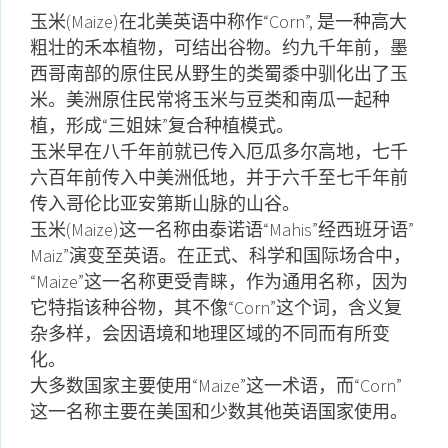
玉米(Maize)在北美英语中称作“Corn”, 是一种高大
粗壮的禾本植物，可结出谷物。约九千年前，墨
西哥南部的原住民从野生的类蜀黍中驯化出了玉
米。美洲原住民常将玉米与豆类和南瓜一起种
植，形成“三姐妹”复合种植模式。
玉米早在八千年前就已传入厄瓜多尔高地，七千
六百年前传入中美洲低地，并于六千至七千年前
传入哥伦比亚安第斯山脉的山谷。
玉米(Maize)这一名称由泰诺语“Mahis”经西班牙语”
Maiz”演变至英语。在正式、科学和国际场合中，
“Maize”这一名称更受青睐，作为通用名称，因为
它特指该种谷物，其不像“Corn”这个词，含义复
杂多样，会因语境和地理区域的不同而有所变
化。
大多数国家主要使用“Maize”这一术语，而“Corn”
这一名称主要在美国和少数其他英语国家使用。