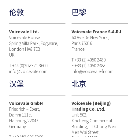
伦敦
巴黎
Voicevale Ltd.
Voicevale France S.A.R.L
Voicevale House
60 Ave De New York,
Spring Villa Park, Edgware,
Paris 75016
London HA8 7EB
France
UK
T +33 (1) 4050 2480
T +44 (0)20 8371 3600
F +33 (1) 4050 2488
info@voicevale.com
info@voicevale-fr.com
汉堡
北京
Voicevale GmbH
Voicevale (Beijing)
Friedrich – Ebert,
Trading Co. Ltd.
Damm 111c,
Unit 502,
Hamburg 22047
Xincheng Commercial
Germany
Building, 11 Chong Wen
Men Wai Street,