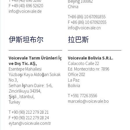
T +49 (40) 696 5260
Beijing 100062
F +49 (40) 696 52620
China
info@voicevale.de
T+86 (86) 10 67091855
F +86 (86) 10 67092055
info@voicevale.cn
伊斯坦布尔
拉巴斯
Voicevale Tarım Ürünleri İç
Voicevale Bolivia S.R.L.
ve Dış Tic. AŞ,
Calacoto Calle 22
Esentepe Mahallesi
Ed. Montecristo nr. 7896
Yüzbaşı Kaya Aldoğan Sokak
Office 202
No.3,
La Paz
Serhan İşhanı Daire : 5-6,
Bolivia
Zincirlikuyu 34394,
T +591 7726 3556
Şişli , Istanbul,
marcelo@voicevale.bo
Turkey
T +90 (90) 212 279 28 21
F +90 (90) 212 279 28 24
eytan@voicevale.com.tr