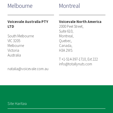
Melbourne
Montreal
Voicevale Australia PTY
Voicevale North America
LTD
2000 Peel Street,
Suite 610,
South Melbourne
Montreal,
VIC 3205
Quebec,
Melbourne
Canada,
Victoria
H3A 2WS
Australia
T +1-514-397-1710, Ext 222
info@totallynuts.com
natalia@voicevale.com.au
Site Haritası