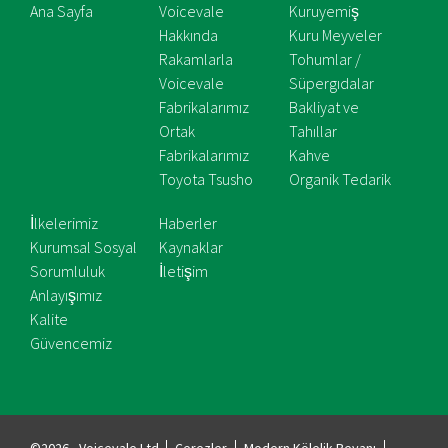
Ana Sayfa
Voicevale
Kuruyemiş
Hakkında
Kuru Meyveler
Rakamlarla
Tohumlar /
Voicevale
Süpergıdalar
Fabrikalarımız
Bakliyat ve
Ortak
Tahıllar
Fabrikalarımız
Kahve
Toyota Tsusho
Organik Tedarik
İlkelerimiz
Haberler
Kurumsal Sosyal
Kaynaklar
Sorumluluk
İletişim
Anlayışımız
Kalite
Güvencemiz
©2026 , Voicevale Ltd
Çerezler
Modern Kölelik Beyanı