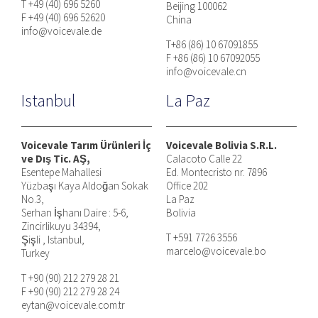
T +49 (40) 696 5260
Beijing 100062
F +49 (40) 696 52620
China
info@voicevale.de
T+86 (86) 10 67091855
F +86 (86) 10 67092055
info@voicevale.cn
Istanbul
La Paz
Voicevale Tarım Ürünleri İç
Voicevale Bolivia S.R.L.
ve Dış Tic. AŞ,
Calacoto Calle 22
Esentepe Mahallesi
Ed. Montecristo nr. 7896
Yüzbaşı Kaya Aldoğan Sokak
Office 202
No.3,
La Paz
Serhan İşhanı Daire : 5-6,
Bolivia
Zincirlikuyu 34394,
T +591 7726 3556
Şişli , Istanbul,
marcelo@voicevale.bo
Turkey
T +90 (90) 212 279 28 21
F +90 (90) 212 279 28 24
eytan@voicevale.com.tr