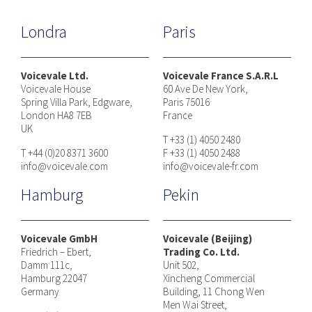
Londra
Paris
Voicevale Ltd.
Voicevale France S.A.R.L
Voicevale House
60 Ave De New York,
Spring Villa Park, Edgware,
Paris 75016
London HA8 7EB
France
UK
T +33 (1) 4050 2480
T +44 (0)20 8371 3600
F +33 (1) 4050 2488
info@voicevale.com
info@voicevale-fr.com
Hamburg
Pekin
Voicevale GmbH
Voicevale (Beijing)
Friedrich – Ebert,
Trading Co. Ltd.
Damm 111c,
Unit 502,
Hamburg 22047
Xincheng Commercial
Germany
Building, 11 Chong Wen
Men Wai Street,