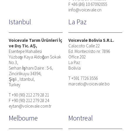
F +86 (86) 10 67092055
info@voicevale.cn
Istanbul
La Paz
Voicevale Tarım Ürünleri İç
Voicevale Bolivia S.R.L.
ve Dış Tic. AŞ,
Calacoto Calle 22
Esentepe Mahallesi
Ed. Montecristo nr. 7896
Yüzbaşı Kaya Aldoğan Sokak
Office 202
No.3,
La Paz
Serhan İşhanı Daire : 5-6,
Bolivia
Zincirlikuyu 34394,
T +591 7726 3556
Şişli , Istanbul,
marcelo@voicevale.bo
Turkey
T +90 (90) 212 279 28 21
F +90 (90) 212 279 28 24
eytan@voicevale.com.tr
Melbourne
Montreal