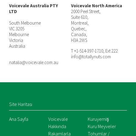
Voicevale Australia PTY
Voicevale North America
LTD
2000 Peel Street,
Suite 610,
South Melbourne
Montreal,
VIC 3205
Quebec,
Melbourne
Canada,
Victoria
H3A 2WS
Australia
T +1-514-397-1710, Ext 222
info@totallynuts.com
natalia@voicevale.com.au
Site Haritası
Ana Sayfa
Voicevale
Kuruyemiş
Hakkında
Kuru Meyveler
Rakamlarla
Tohumlar /