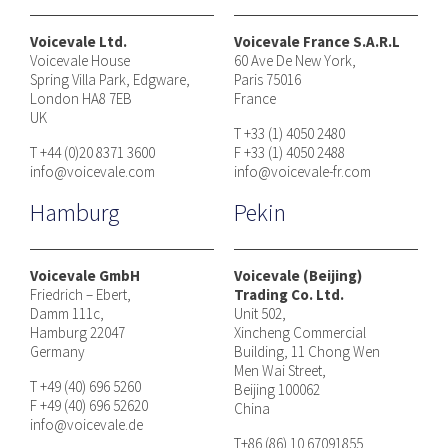
Voicevale Ltd.
Voicevale France S.A.R.L
Voicevale House
60 Ave De New York,
Spring Villa Park, Edgware,
Paris 75016
London HA8 7EB
France
UK
T +33 (1) 4050 2480
T +44 (0)20 8371 3600
F +33 (1) 4050 2488
info@voicevale.com
info@voicevale-fr.com
Hamburg
Pekin
Voicevale GmbH
Voicevale (Beijing)
Friedrich – Ebert,
Trading Co. Ltd.
Damm 111c,
Unit 502,
Hamburg 22047
Xincheng Commercial
Germany
Building, 11 Chong Wen
Men Wai Street,
T +49 (40) 696 5260
Beijing 100062
F +49 (40) 696 52620
China
info@voicevale.de
T+86 (86) 10 67091855