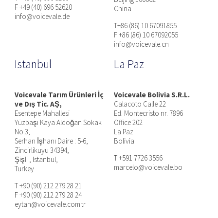
F +49 (40) 696 52620
China
info@voicevale.de
T+86 (86) 10 67091855
F +86 (86) 10 67092055
info@voicevale.cn
Istanbul
La Paz
Voicevale Tarım Ürünleri İç
Voicevale Bolivia S.R.L.
ve Dış Tic. AŞ,
Calacoto Calle 22
Esentepe Mahallesi
Ed. Montecristo nr. 7896
Yüzbaşı Kaya Aldoğan Sokak
Office 202
No.3,
La Paz
Serhan İşhanı Daire : 5-6,
Bolivia
Zincirlikuyu 34394,
T +591 7726 3556
Şişli , Istanbul,
marcelo@voicevale.bo
Turkey
T +90 (90) 212 279 28 21
F +90 (90) 212 279 28 24
eytan@voicevale.com.tr