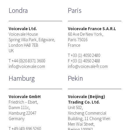
Londra
Paris
Voicevale Ltd.
Voicevale France S.A.R.L
Voicevale House
60 Ave De New York,
Spring Villa Park, Edgware,
Paris 75016
London HA8 7EB
France
UK
T +33 (1) 4050 2480
T +44 (0)20 8371 3600
F +33 (1) 4050 2488
info@voicevale.com
info@voicevale-fr.com
Hamburg
Pekin
Voicevale GmbH
Voicevale (Beijing)
Friedrich – Ebert,
Trading Co. Ltd.
Damm 111c,
Unit 502,
Hamburg 22047
Xincheng Commercial
Germany
Building, 11 Chong Wen
Men Wai Street,
T +49 (40) 696 5260
Beijing 100062