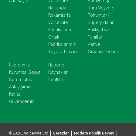
Ana Sayfa
Voicevale
Kuruyemiş
Hakkında
Kuru Meyveler
Rakamlarla
Tohumlar /
Voicevale
Süpergıdalar
Fabrikalarımız
Bakliyat ve
Ortak
Tahıllar
Fabrikalarımız
Kahve
Toyota Tsusho
Organik Tedarik
İlkelerimiz
Haberler
Kurumsal Sosyal
Kaynaklar
Sorumluluk
İletişim
Anlayışımız
Kalite
Güvencemiz
©2026 , Voicevale Ltd
Çerezler
Modern Kölelik Beyanı