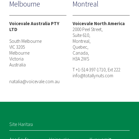
Melbourne
Montreal
Voicevale Australia PTY
Voicevale North America
LTD
2000 Peel Street,
Suite 610,
South Melbourne
Montreal,
VIC 3205
Quebec,
Melbourne
Canada,
Victoria
H3A 2WS
Australia
T +1-514-397-1710, Ext 222
info@totallynuts.com
natalia@voicevale.com.au
Site Haritası