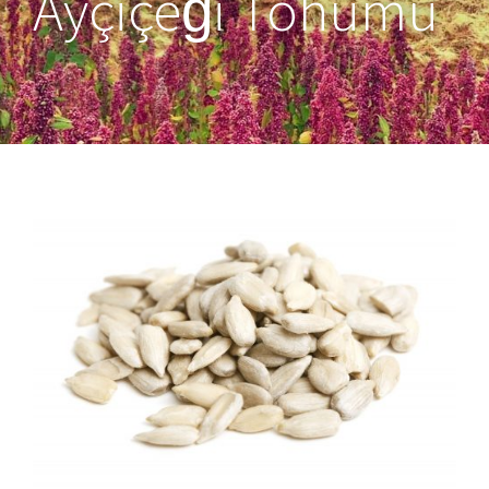
Ayçiçeği Tohumu