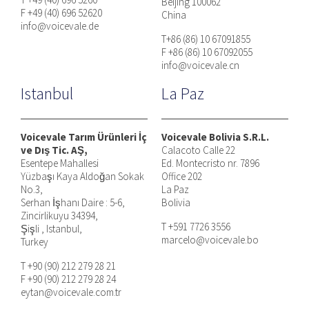
Beijing 100062
F +49 (40) 696 52620
China
info@voicevale.de
T+86 (86) 10 67091855
F +86 (86) 10 67092055
info@voicevale.cn
Istanbul
La Paz
Voicevale Tarım Ürünleri İç
Voicevale Bolivia S.R.L.
ve Dış Tic. AŞ,
Calacoto Calle 22
Esentepe Mahallesi
Ed. Montecristo nr. 7896
Yüzbaşı Kaya Aldoğan Sokak
Office 202
No.3,
La Paz
Serhan İşhanı Daire : 5-6,
Bolivia
Zincirlikuyu 34394,
T +591 7726 3556
Şişli , Istanbul,
marcelo@voicevale.bo
Turkey
T +90 (90) 212 279 28 21
F +90 (90) 212 279 28 24
eytan@voicevale.com.tr