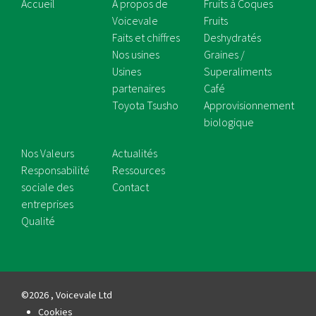
Accueil
À propos de
Fruits à Coques
Voicevale
Fruits
Faits et chiffres
Deshydratés
Nos usines
Graines /
Usines
Superaliments
partenaires
Café
Toyota Tsusho
Approvisionnement
biologique
Nos Valeurs
Actualités
Responsabilité
Ressources
sociale des
Contact
entreprises
Qualité
©2026 , Voicevale Ltd
Cookies