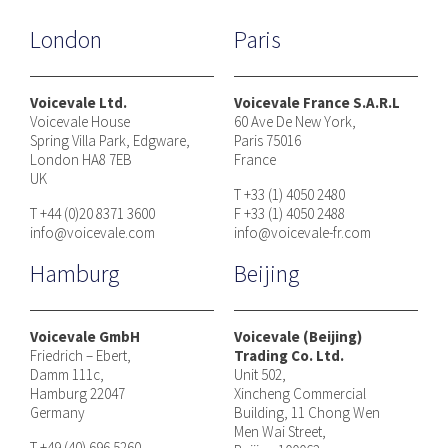
London
Paris
Voicevale Ltd.
Voicevale France S.A.R.L
Voicevale House
60 Ave De New York,
Spring Villa Park, Edgware,
Paris 75016
London HA8 7EB
France
UK
T +33 (1) 4050 2480
T +44 (0)20 8371 3600
F +33 (1) 4050 2488
info@voicevale.com
info@voicevale-fr.com
Hamburg
Beijing
Voicevale GmbH
Voicevale (Beijing)
Friedrich – Ebert,
Trading Co. Ltd.
Damm 111c,
Unit 502,
Hamburg 22047
Xincheng Commercial
Germany
Building, 11 Chong Wen
Men Wai Street,
T +49 (40) 696 5260