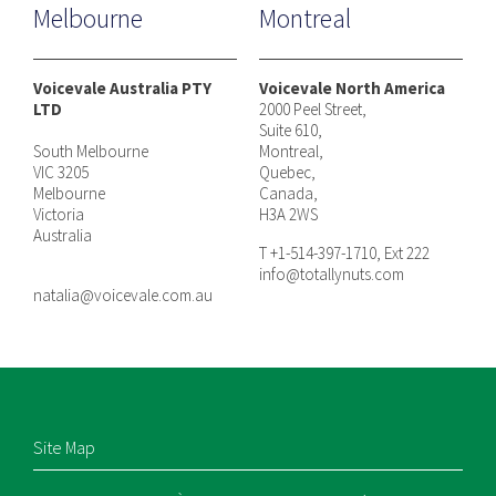
Melbourne
Montreal
Voicevale Australia PTY
Voicevale North America
LTD
2000 Peel Street,
Suite 610,
South Melbourne
Montreal,
VIC 3205
Quebec,
Melbourne
Canada,
Victoria
H3A 2WS
Australia
T +1-514-397-1710, Ext 222
info@totallynuts.com
natalia@voicevale.com.au
Site Map