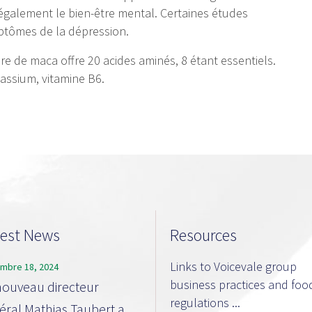
t également le bien-être mental. Certaines études
ptômes de la dépression.
e de maca offre 20 acides aminés, 8 étant essentiels.
otassium, vitamine B6.
test News
Resources
Links to Voicevale group
mbre 18, 2024
business practices and foo
nouveau directeur
regulations ...
éral Mathias Taubert a