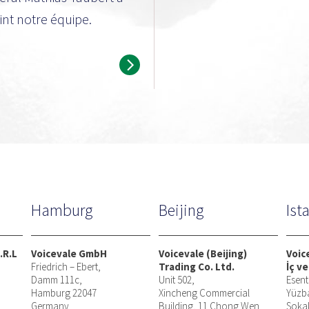
oint notre équipe.
Hamburg
Beijing
Ist
.R.L
Voicevale GmbH
Voicevale (Beijing)
Voic
Friedrich – Ebert,
Trading Co. Ltd.
İç ve
Damm 111c,
Unit 502,
Esent
Hamburg 22047
Xincheng Commercial
Yüzb
Germany
Building, 11 Chong Wen
Soka