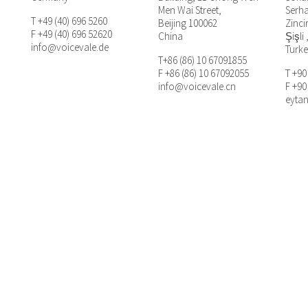
Men Wai Street,
Serha
T +49 (40) 696 5260
Beijing 100062
Zinci
F +49 (40) 696 52620
China
Şişli 
info@voicevale.de
Turk
T+86 (86) 10 67091855
F +86 (86) 10 67092055
T +90
info@voicevale.cn
F +90
eyta