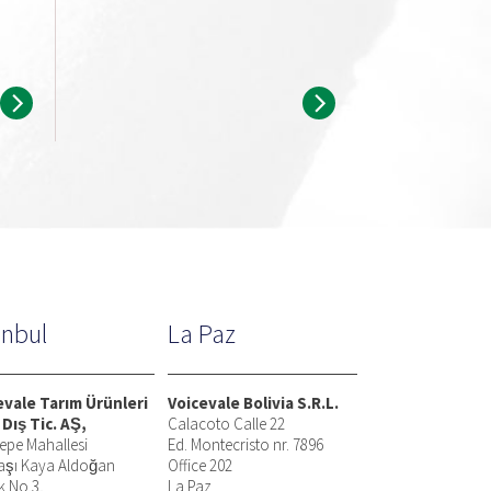
anbul
La Paz
evale Tarım Ürünleri
Voicevale Bolivia S.R.L.
 Dış Tic. AŞ,
Calacoto Calle 22
epe Mahallesi
Ed. Montecristo nr. 7896
aşı Kaya Aldoğan
Office 202
k No.3,
La Paz