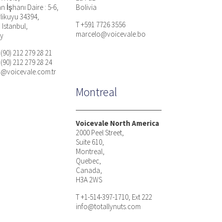
n İşhanı Daire : 5-6,
Bolivia
rlikuyu 34394,
T +591 7726 3556
, Istanbul,
marcelo@voicevale.bo
ey
 (90) 212 279 28 21
 (90) 212 279 28 24
n@voicevale.com.tr
Montreal
Voicevale North America
2000 Peel Street,
Suite 610,
Montreal,
Quebec,
Canada,
H3A 2WS
T +1-514-397-1710, Ext 222
info@totallynuts.com