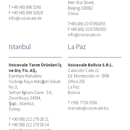
Men Wai Street,
T +49 (40) 696 5260
Beijing 100062
F +49 (40) 696 52620
China
info@voicevale.de
T+86 (86) 10 67091855
F +86 (86) 10 67092055
info@voicevale.cn
Istanbul
La Paz
Voicevale Tarım Ürünleri İç
Voicevale Bolivia S.R.L.
ve Dış Tic. AŞ,
Calacoto Calle 22
Esentepe Mahallesi
Ed. Montecristo nr. 7896
Yüzbaşı Kaya Aldoğan Sokak
Office 202
No.3,
La Paz
Serhan İşhanı Daire : 5-6,
Bolivia
Zincirlikuyu 34394,
T +591 7726 3556
Şişli , Istanbul,
marcelo@voicevale.bo
Turkey
T +90 (90) 212 279 28 21
F +90 (90) 212 279 28 24