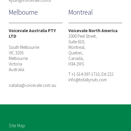
eytan@voicevale.com.tr
Melbourne
Montreal
Voicevale Australia PTY
Voicevale North America
LTD
2000 Peel Street,
Suite 610,
South Melbourne
Montreal,
VIC 3205
Quebec,
Melbourne
Canada,
Victoria
H3A 2WS
Australia
T +1-514-397-1710, Ext 222
info@totallynuts.com
natalia@voicevale.com.au
Site Map