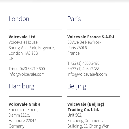
London
Paris
Voicevale Ltd.
Voicevale France S.A.R.L
Voicevale House
60 Ave De New York,
Spring Villa Park, Edgware,
Paris 75016
London HA8 7EB
France
UK
T +33 (1) 4050 2480
T +44 (0)20 8371 3600
F +33 (1) 4050 2488
info@voicevale.com
info@voicevale-fr.com
Hamburg
Beijing
Voicevale GmbH
Voicevale (Beijing)
Friedrich – Ebert,
Trading Co. Ltd.
Damm 111c,
Unit 502,
Hamburg 22047
Xincheng Commercial
Germany
Building, 11 Chong Wen