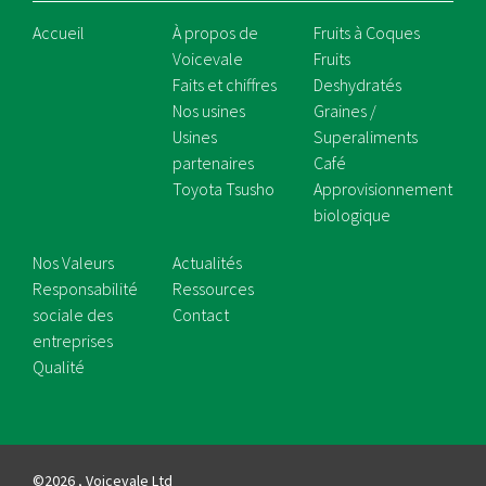
Accueil
À propos de
Fruits à Coques
Voicevale
Fruits
Faits et chiffres
Deshydratés
Nos usines
Graines /
Usines
Superaliments
partenaires
Café
Toyota Tsusho
Approvisionnement
biologique
Nos Valeurs
Actualités
Responsabilité
Ressources
sociale des
Contact
entreprises
Qualité
©2026 , Voicevale Ltd