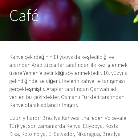
Café
Kahve çekirdeğinin Etiyopya’da keşfedildiği ve
ardından Arap tüccarlar tarafından ilk kez işlenmek
üzere Yemen’e getirildiği söylenmektedir. 10. yüzyıla
gelindiğinde ise diğer ülkelerin kahve ile tanışması
gerçekleşmiştir. Araplar tarafından Qahwah adı
verilen bu çekirdekler, Osmanlı Türkleri tarafından
Kahve olarak adlandırılmıştır.
Uzun yıllardır Brezilya Kahvesi ithal eden Voicevale
Türkiye, son zamanlarda Kenya, Etiyopya, Kosta
Rika, Kolombiya, El Salvador, Nikaragua, Brezilya,